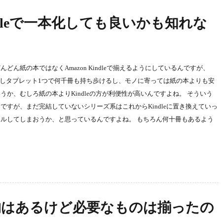
indleで一本化しても良いかも知れな
ん紙の本ではなくAmazon Kindleで揃えるようにしているんですが、
いるしタブレット1つで何千冊も持ち歩けるし、モノに寄っては紙の本よりも安
か、むしろ紙の本よりKindleの方が利便性が高いんですよね。 そういう
すが、まだ完結していないシリーズ系はこれからKindleに置き換えていっ
ルしてしまおうか、と思っているんですよね。 もちろん何十冊もあるよう
物はあるけど必要なものは揃ったの