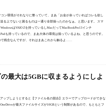
ソコン環境がそれなりに整っていて、まあ「お金が余っていればコレも欲し
送る上でないと困るものは一通り全部揃ったのかなぁ、と思います。 スマ
indowsはVAIO Zを持っているしMacだってMacBookPro13インチ
にThinkPadも持っているので、まあ大体の環境は揃っているよね、と思うのです。
たので残念なんですが、それはまあこれから触るよ……
の最大は5GBに収まるようにしよ
ルをバックアップしようとすると【ファイル名の競合】エラーでアップロードができな
eDriveが最大ファイルサイズが10GBという制限があるので、もともとフ