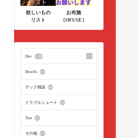
欲しいもの
お布施
リスト
（OFUSE）
Dev
1,288
HowTo
114
テック雑談
966
トラブルシュート
131
Test
82
その他
67