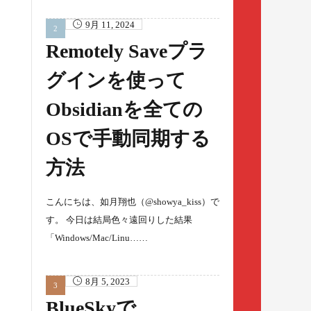
9月 11, 2024
Remotely Saveプラ
グインを使って
Obsidianを全ての
OSで手動同期する
方法
こんにちは、如月翔也（@showya_kiss）で
す。 今日は結局色々遠回りした結果
「Windows/Mac/Linu……
8月 5, 2023
BlueSkyで