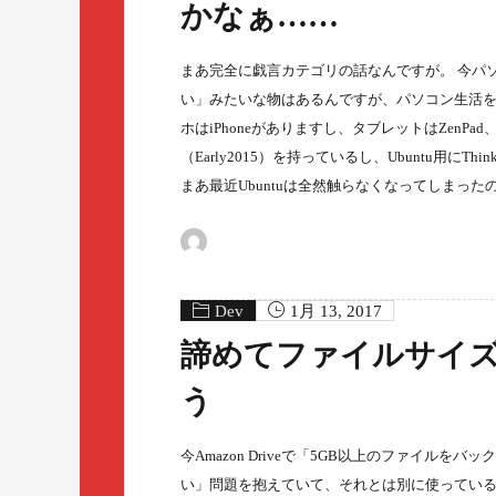
かなぁ……
まあ完全に戯言カテゴリの話なんですが。 今パ
い」みたいな物はあるんですが、パソコン生活を
ホはiPhoneがありますし、タブレットはZenPad、W
（Early2015）を持っているし、Ubuntu用
まあ最近Ubuntuは全然触らなくなってしまっ
Dev
1月 13, 2017
諦めてファイルサイズ
う
今Amazon Driveで「5GB以上のファイ
い」問題を抱えていて、それとは別に使っているOn