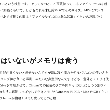
5GBという状態です。 そして今のところ実質持っているファイルで5GBを超
イ動画くらいで、しかもそれも未圧縮MOVでそのサイズ、MP4にエンコー
とりあえず暫くの間は「ファイルサイズの上限は5GB」くらいの意識でパ
てはいないがメモリは食う
は性能が良くないと愛せないんですが別に凄く能力を使うパソコンの使い方を
カタログ値が良いと満足、みたいな典型例なんですけども、意外とメモリは使
neDriveを常駐させて、Chromeで15個位のタブを開きっぱなしにしつつ別ウィ
etterも常に起動しっぱなしで空きメモリがWindowsで10GB・Macで4GBくらい
Chromeが物凄くメモリ食ってるのと艦……