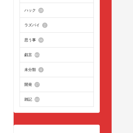
ハック
28
ラズパイ
2
思う事
56
戯言
965
未分類
4
開発
17
雑記
161