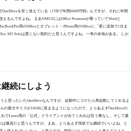
その都合でOneDriveを安く使えている（1TBで年間6000円弱）んですが、それに年間
も使えるんですよね。 まあVAIO ZにはOffice Premiumが乗っていてWordと
ookPro用のOfficeとタブレット・iPhone用のOfficeに「更に追加で1台ま
ce 365 Soloは悪くない契約だと思うんですよね。一考の余地がある。 しか
eは継続にしよう
と思ったいたOneDriveなんですが、起動中にコケたら再起動してくれるよ
最大サイズが10GBに収まるようになったので、とりあえずOneDriveの
れでLinux用の「公式」クライアントが出てくれれば言う事なし、そして最
れれば最高だと思うんですが、まあ、とりあえず現状でも継続でいいよね、と
めて上手く使えればいいなぁ、と思うので、契約についてちゃんと考えてみよう