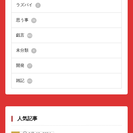
ラズパイ
2
思う事
56
戯言
965
未分類
4
開発
17
雑記
161
人気記事