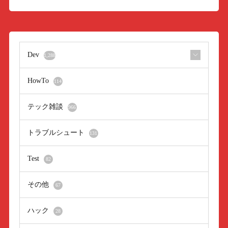
Dev
1,288
HowTo
114
テック雑談
966
トラブルシュート
131
Test
82
その他
67
ハック
28