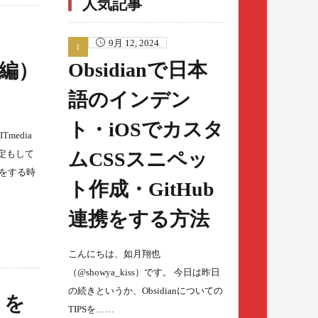
人気記事
は？
9月 12, 2024
Obsidianで日本
本編）
語のインデン
ト・iOSでカスタ
media
ムCSSスニペッ
設定もして
定をする時
ト作成・GitHub
連携をする方法
こんにちは、如月翔也
（@showya_kiss）です。 今日は昨日
の続きというか、Obsidianについての
」を
TIPSを……