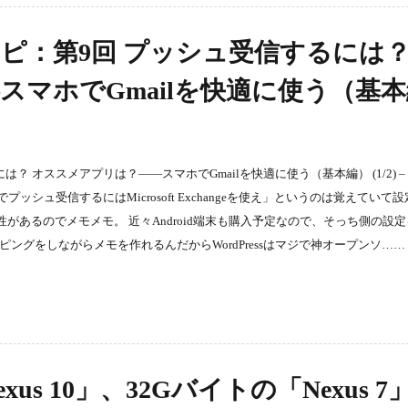
ピ：第9回 プッシュ受信するに
スマホでGmailを快適に使う（基
オススメアプリは？――スマホでGmailを快適に使う（基本編） (1/2) – IT
oneでプッシュ受信するにはMicrosoft Exchangeを使え」というのは覚えていて
性があるのでメモメモ。 近々Android端末も購入予定なので、そっち側の設
ングをしながらメモを作れるんだからWordPressはマジで神オープンソ……
Nexus 10」、32Gバイトの「Nexus 7