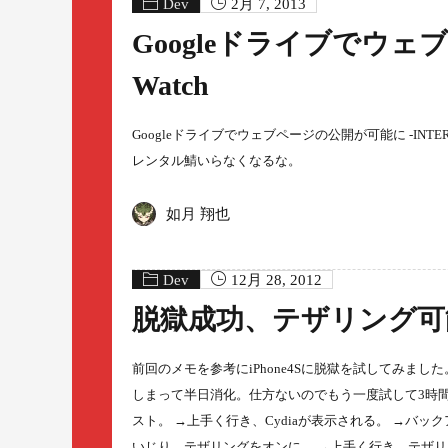
Dev
2月 7, 2013
Googleドライブでウェブ
Watch
Googleドライブでウェブページの公開が可能に -INTE
レンタル鯖いらなくなるな。
如月 翔也
Dev
12月 28, 2012
脱獄成功、テザリング可
前回のメモを参考にiPhone4Sに脱獄を試してみました。 (1
しまって半日消化。仕方ないのでもう一度試して3時間消化。
スト。 →上手く行き、Cydiaが表示される。 →バックアッ
いじり、テザリングをオンに。 →上手く行き、テザ