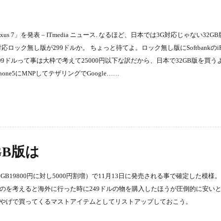
Nexus 7」を発表 – ITmedia ニュース. なるほど、日本では3G対応じゃない32GB
ロック無し版が299ドルか。 ちょっと待てよ。ロック無し版にSoftbankのiPh
299ドルって事は大枠で考えて25000円以下な訳だから、日本で32GB版を買う
ne5にMNPしてテザリングでGoogle……
2GB版は
GB19800円に対し5000円割増）で11月13日に発売される事で確定した模様。
台なのを考えると海外に行った時に249ドルの物を購入したほうが圧倒的に安い
みやげで買ってくるマストアイテムとしてリストアップしておこう。