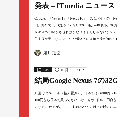
発表 – ITmedia ニュース
Google、「Nexus 4」「Nexus 10」、32Gバイトの「
円、海外では3G対応じゃない32GB版が249ドル、3G対応
かiPad2のSIMがさせればかなりイイんじゃないか？ 
手すりゃ安いなコレ。 いや最終的には俺自身がauのiPho
如月 翔也
Dev
10月 30, 2012
結局Google Nexus 7の3
米国では249ドル（据え置き）、日本では24800円（16
100円なら日本で買ってもいいが、今や1ドル80円
になる。 仕方がない、これはハワイに行った時にお