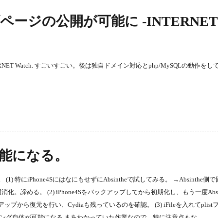
ページの公開が可能に -INTERNET
RNET Watch. すごいすごい。後は独自ドメイン対応とphp/MySQLの動作を
能になる。
) 特にiPhone4SにはなにもせずにAbsintheで試してみる。 →Absinthe側
諦める。 (2) iPhone4Sをバックアップしてから初期化し、もう一度Absin
プから復元を行い、Cydiaも残っているのを確認。 (3) iFileを入れてplis
リング自体が可能になる まあわかっていた作業なので、特に注意点もな……