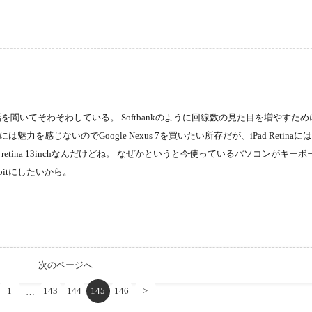
めるという話を聞いてそわそわしている。 Softbankのように回線数の見た目を増やすた
は魅力を感じないのでGoogle Nexus 7を買いたい所存だが、iPad Retina
retina 13inchなんだけどね。 なぜかというと今使っているパソコンがキー
itにしたいから。
次のページへ
1
143
144
145
146
>
…