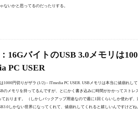
んじゃないかと思ってるのだったりする。
6GバイトのUSB 3.0メモリは100
ia PC USER
00円切りがザラ (1/2) – ITmedia PC USER. USBメモリは本当に値崩れ
の64GBのメモリを持ってるんですが、とにかく書き込みに時間がかかってストレ
に思っております。 （しかしバックアップ用途なので週に1回くらいしか使わず
SB3.0しかない世界になってくれて、値崩れしてくれると嬉しいんですけどね