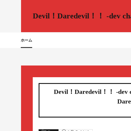
Devil！Daredevil！！ -dev cha
ホーム
Devil！Daredevil！！ -dev
Dare