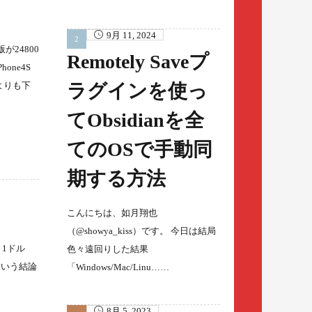
9月 11, 2024
版が24800
Remotely Saveプ
one4S
ラグインを使っ
よりも下
てObsidianを全
てのOSで手動同
期する方法
こんにちは、如月翔也
（@showya_kiss）です。 今日は結局
 1ドル
色々遠回りした結果
という結論
「Windows/Mac/Linu……
8月 5, 2023