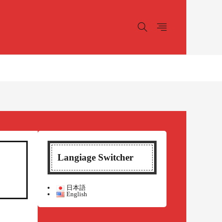
！
Langiage Switcher
日本語
English