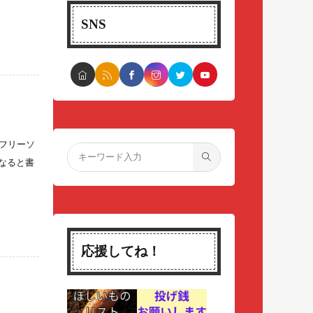
SNS
はフリーソ
なると書
応援してね！