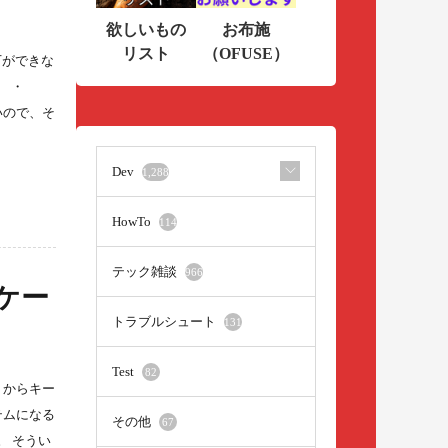
欲しいもの
お布施
リスト
（OFUSE）
以下ができな
） ・
いので、そ
Dev
1,288
HowTo
114
テック雑談
966
ーケー
トラブルシュート
131
Test
82
ろうからキー
テムになる
その他
67
。 そうい