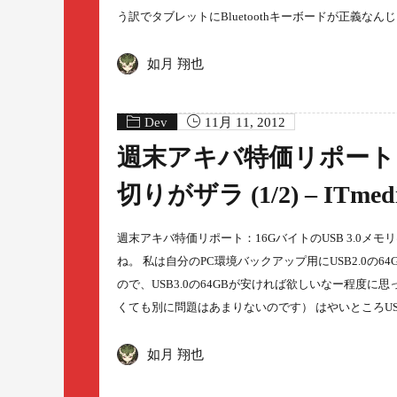
う訳でタブレットにBluetoothキーボードが正義な
如月 翔也
Dev
11月 11, 2012
週末アキバ特価リポート：1
切りがザラ (1/2) – ITmed
週末アキバ特価リポート：16GバイトのUSB 3.0メモリは10
ね。 私は自分のPC環境バックアップ用にUSB2.0
ので、USB3.0の64GBが安ければ欲しいなー程度
くても別に問題はあまりないのです） はやいところU
如月 翔也