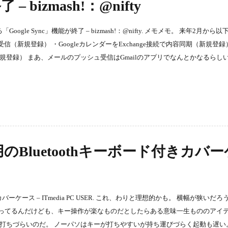
– bizmash!：@nifty
oogle Sync」機能が終了 – bizmash!：@nifty. メモメモ。 来年2月から
ュ受信（新規登録） ・GoogleカレンダーをExchange接続で内容同期（新規登録
期（新規登録） まあ、メールのプッシュ受信はGmailのアプリでなんとかなるらし
用のBluetoothキーボード付きカバ
カバーケース – ITmedia PC USER. これ、わりと理想的かも。 横幅が狭いだ
ってるんだけども、キー操作が楽なものだとしたらある意味一生もののアイ
打ちづらいのだ。 ノーパソはキーが打ちやすいが持ち運びづらく起動も遅い