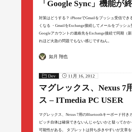
「Google Sync」機能が終了 
対策はどうする？ iPhoneでGmailをプッシュ受信できる「G
くなる ・GmailをExchange接続してメールをプッシ
Googleアカウントの連絡先をExchange接続で同
れほど火急の問題でもない感じですねん。
如月 翔也
Dev
11月 16, 2012
マグレックス、Nexus 7
ス – ITmedia PC USER
マグレックス、Nexus 7用のBluetoothキーボード付き
ピッチ自体は確保できないんじゃないかと疑ってかか
可能性がある。 タブレットは持ち歩きやすいが文章を