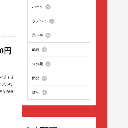
ハック
28
ラズパイ
2
思う事
56
0円
戯言
965
未分類
4
していますよ
開発
17
スフルな
、速度が遅
雑記
161
。