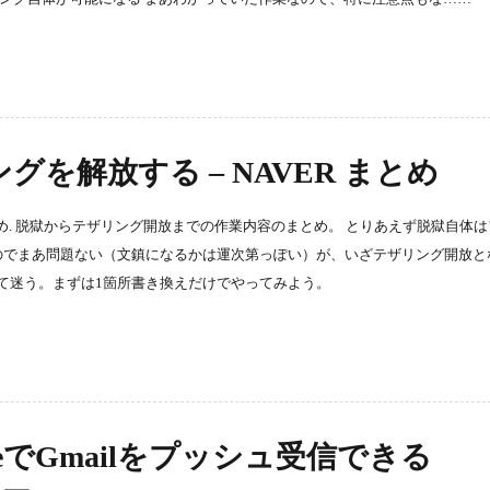
リングを解放する – NAVER まとめ
ER まとめ. 脱獄からテザリング開放までの作業内容のまとめ。 とりあえず脱獄自体
のでまあ問題ない（文鎮になるかは運次第っぽい）が、いざテザリング開放と
て迷う。まずは1箇所書き換えだけでやってみよう。
neでGmailをプッシュ受信できる