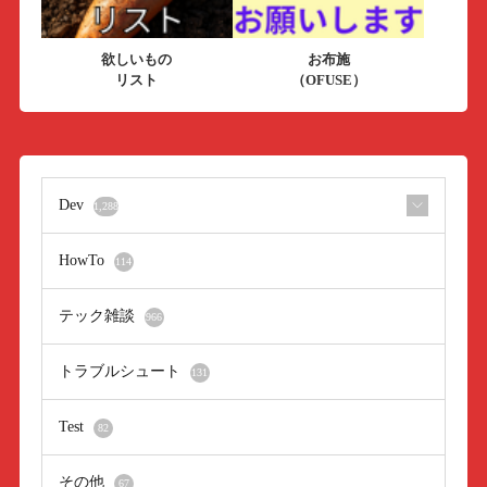
欲しいもの
お布施
リスト
（OFUSE）
Dev
1,288
HowTo
114
テック雑談
966
トラブルシュート
131
Test
82
その他
67