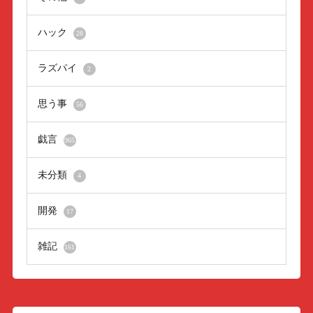
ハック
28
ラズパイ
2
思う事
56
戯言
965
未分類
4
開発
17
雑記
161