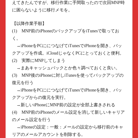
えてきたんですが、移行作業に手間取ったので次回MNP時
に困らないように移行メモを。
【以降作業手順】
(1) MNP前のiPhoneのバックアップをiTunesで取ってお
く。
→iPhoneをPCににつなげてiTunesでiPhoneを開き、バッ
クアップを作成。iCloudじゃなくPCにとっておくと便利。
(2) 実際にMNPしてしまう
→まあキャッシュバックとか色々調べておくと良い。
(3) MNP後のiPhoneに対しiTunesを使ってバックアップの
復元を行う
→iPhoneをPCににつなげてiTunesでiPhoneを開き、バッ
クアップからの復元を実行。
→新しいiPhoneにMNP前の設定が全部上書きされる
(4) MNP前のiPhoneのメール設定を消して新しいキャリア
のメール設定を行う
→iPhoneの設定：一般：メールの設定から移行前のキャ
リアのメールアカウントを削除する。