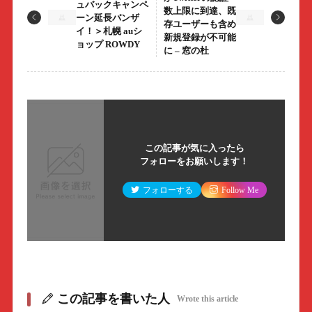
ュバックキャンペ
数上限に到達、既
ーン延長バンザ
存ユーザーも含め
イ！＞札幌 auシ
新規登録が不可能
ョップ ROWDY
に – 窓の杜
この記事が気に入ったら
フォローをお願いします！
フォローする
Follow Me
この記事を書いた人
Wrote this article