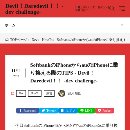
Devil！Daredevil！！ -
〜魔王のハック、あるいは
dev challenge-
失敗日記〜
ホーム
Dev
HowTo
SoftbankのiPhoneからauのiPhoneに乗り換える際のTIPS
TOPページ
SoftbankのiPhoneからauのiPhoneに乗
11/11
り換える際のTIPS - Devil！
2013
Daredevil！！ -dev challenge-
Dev
HowTo
戯言
如月 翔也
Facebook
Twitter
はてブ
LINE
Pocket
今日SoftbankのiPhone4SからMNPでauのiPhone5sに乗り換