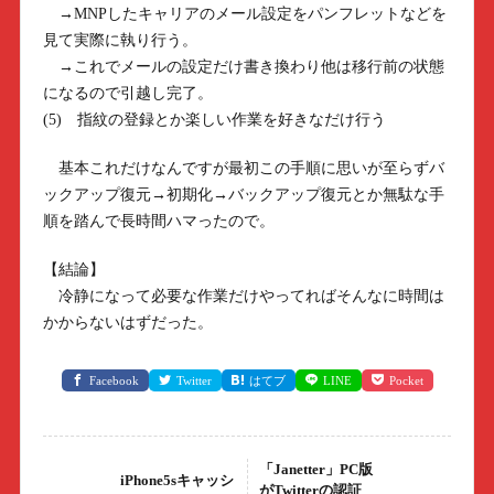
→MNPしたキャリアのメール設定をパンフレットなどを
見て実際に執り行う。
→これでメールの設定だけ書き換わり他は移行前の状態
になるので引越し完了。
(5) 指紋の登録とか楽しい作業を好きなだけ行う
基本これだけなんですが最初この手順に思いが至らずバ
ックアップ復元→初期化→バックアップ復元とか無駄な手
順を踏んで長時間ハマったので。
【結論】
冷静になって必要な作業だけやってればそんなに時間は
かからないはずだった。
Facebook
Twitter
はてブ
LINE
Pocket
「Janetter」PC版
iPhone5sキャッシ
がTwitterの認証