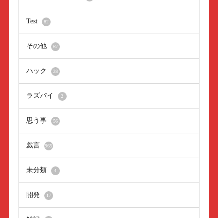
Test
82
その他
67
ハック
28
ラズパイ
2
思う事
56
戯言
965
未分類
4
開発
17