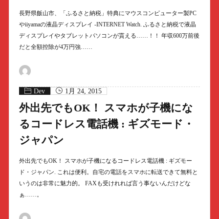
長野県飯山市、「ふるさと納税」特典にマウスコンピューター製PC
やiiyamaの液晶ディスプレイ -INTERNET Watch. ふるさと納税で液晶
ディスプレイやタブレットパソコンが貰える……！！ 年収600万前後
だと全額控除が4万円強……
Dev
1月 24, 2015
外出先でもOK！ スマホが子機にな
るコードレス電話機 : ギズモード・
ジャパン
外出先でもOK！ スマホが子機になるコードレス電話機 : ギズモー
ド・ジャパン. これは便利。自宅の電話をスマホに転送できて無料と
いうのは非常に魅力的。 FAXも受けれれば言う事ないんだけどな
ぁ……。