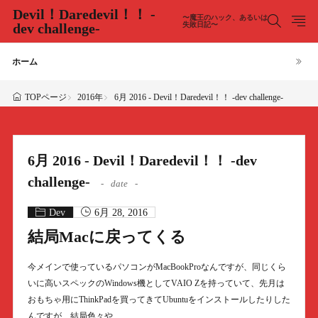
Devil！Daredevil！！ -
〜魔王のハック、あるいは
dev challenge-
失敗日記〜
ホーム
2016年
6月 2016 - Devil！Daredevil！！ -dev challenge-
TOPページ
6月 2016 - Devil！Daredevil！！ -dev
challenge-
date
Dev
6月 28, 2016
結局Macに戻ってくる
今メインで使っているパソコンがMacBookProなんですが、同じくら
いに高いスペックのWindows機としてVAIO Zを持っていて、先月は
おもちゃ用にThinkPadを買ってきてUbuntuをインストールしたりした
んですが、結局色々や……