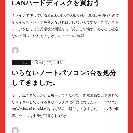
LANハードディスクを買おう
今メインで使っているMacBookProのSSDが残り100GBを切ったので
そろそろストレージを考えなければいけないんですが、外付けスト
レージを使うと使用環境の問題から「落として壊す」のがほぼ確定
なので困っていたんですが、ルーターの有線L……
Dev
6月 17, 2016
いらないノートパソコン5台を処分
してきました。
今日、近くまで出かける用事ができたので、家電製品などを無料で
リサイクルしてくれる回収ボックスに不要になったノートパソコン5
台(Windows/Linux/Mac)を放り込んで処分してきました。 コレ系の回
収ボックスは中身が回収されて使い……