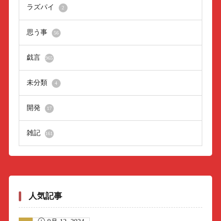
ラズパイ
2
思う事
56
戯言
965
未分類
4
開発
17
雑記
161
人気記事