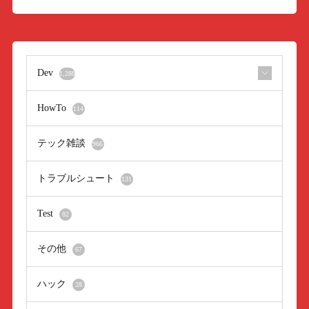
Dev
1,288
HowTo
114
テック雑談
966
トラブルシュート
131
Test
82
その他
67
ハック
28