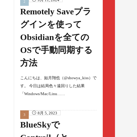
Remotely Saveプラ
グインを使って
Obsidianを全ての
OSで手動同期する
方法
こんにちは、如月翔也（@showya_kiss）で
す。 今日は結局色々遠回りした結果
「Windows/Mac/Linu……
8月 5, 2023
BlueSkyで