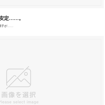
きが不安定……。
の調子が……