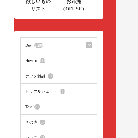
欲しいもの
お布施
リスト
（OFUSE）
Dev
1,288
HowTo
114
テック雑談
966
トラブルシュート
131
Test
82
その他
67
ハック
28