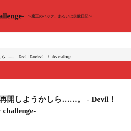
llenge-
〜魔王のハック、あるいは失敗日記〜
Devil！Daredevil！！ -dev challenge-
開しようかしら……。 - Devil！
challenge-