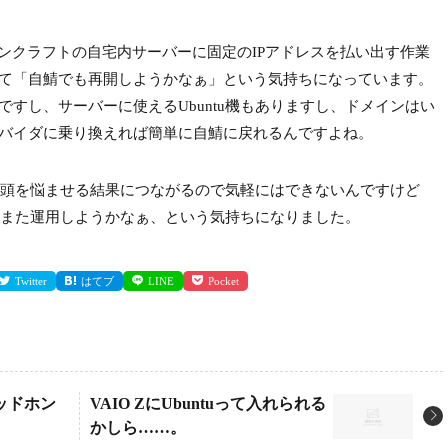
し、マインクラフトの自宅内サーバーに固定のIPアドレスを払い出す作業
して「自鯖でも再開しようかなぁ」という気持ちになっています。
も可能ですし、サーバーに使えるUbuntu機もありますし、ドメインはい
ロバイダに乗り換えれば簡単に自鯖に戻れるんですよね。
頭を悩ませる結果につながるので気軽にはできないんですけど
また運用しようかなぁ、という気持ちになりました。
Twitter
はてブ
LINE
Pocket
ヘッドホン
VAIO ZにUbuntuって入れられる
かしら……。