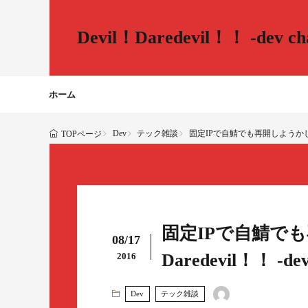
Devil！Daredevil！！ -dev cha
ホーム
Dev
テック雑談
固定IPで自鯖でも再開しようかしら……。 - 
TOPページ
固定IPで自鯖でも再
08/17
Daredevil！！ -dev 
2016
Dev
テック雑談