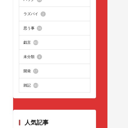
ラズパイ
2
思う事
56
戯言
965
未分類
4
開発
17
雑記
161
人気記事