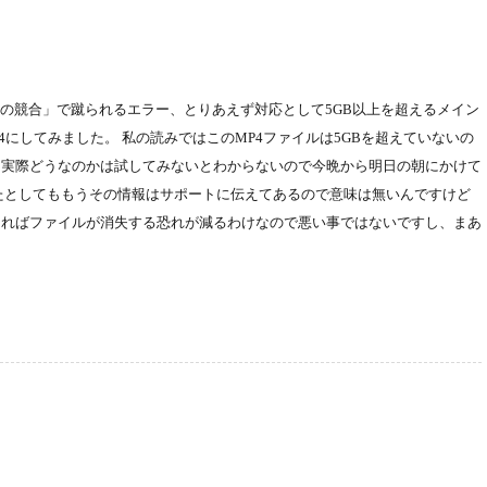
ファイルの競合」で蹴られるエラー、とりあえず対応として5GB以上を超えるメイン
4にしてみました。 私の読みではこのMP4ファイルは5GBを超えていないの
、実際どうなのかは試してみないとわからないので今晩から明日の朝にかけて
たとしてももうその情報はサポートに伝えてあるので意味は無いんですけど
あればファイルが消失する恐れが減るわけなので悪い事ではないですし、まあ