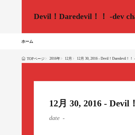
Devil！Daredevil！！ -dev cha
ホーム
2016年
12月
12月 30, 2016 - Devil！Daredevil！！ -d
TOPページ
12月 30, 2016 - Devi
date