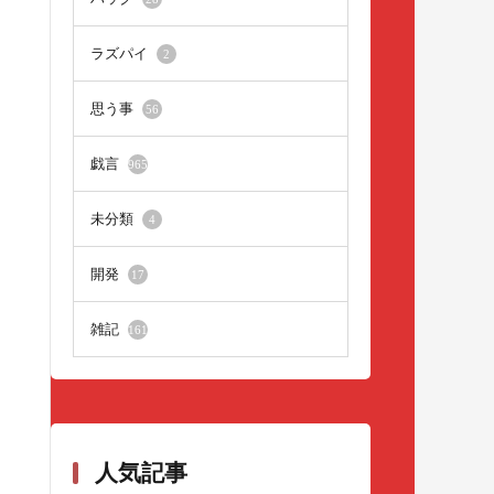
ラズパイ
2
思う事
56
戯言
965
未分類
4
開発
17
雑記
161
人気記事