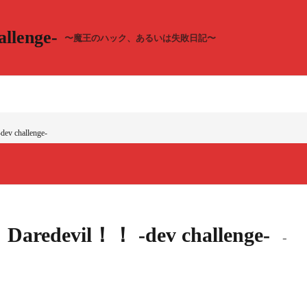
llenge-
〜魔王のハック、あるいは失敗日記〜
ev challenge-
l！Daredevil！！ -dev challenge-