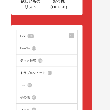
欲しいもの
お布施
リスト
（OFUSE）
Dev
1,288
HowTo
114
テック雑談
966
トラブルシュート
131
Test
82
その他
67
ハック
28