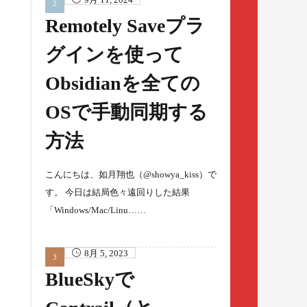
Remotely Saveプラ
グインを使って
Obsidianを全ての
OSで手動同期する
方法
こんにちは、如月翔也（@showya_kiss）で
す。 今日は結局色々遠回りした結果
「Windows/Mac/Linu……
8月 5, 2023
BlueSkyで