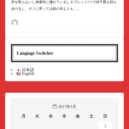
所を取らないし検索性に優れているしタブレット1つで何千冊も持ち
歩けるし、モノに寄っては紙の本よりも……
Langiage Switcher
日本語
English
2017年1月
月
火
水
木
金
土
日
1