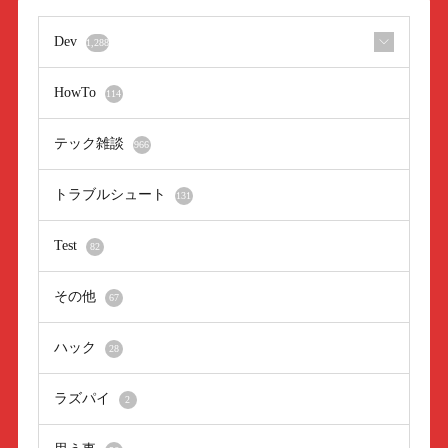
Dev
1,288
HowTo
114
テック雑談
966
トラブルシュート
131
Test
82
その他
67
ハック
28
ラズパイ
2