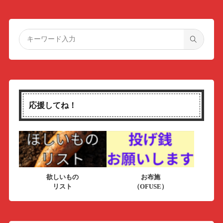
応援してね！
欲しいもの
お布施
リスト
（OFUSE）