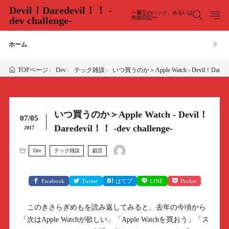
Devil！Daredevil！！ -
〜魔王のハック、あるいは
dev challenge-
失敗日記〜
ホーム
Dev
テック雑談
いつ買うのか＞Apple Watch - Devil！Daredevil
TOPページ
いつ買うのか＞Apple Watch - Devil！
07/05
Daredevil！！ -dev challenge-
2017
Dev
テック雑談
戯言
Facebook
Twitter
はてブ
LINE
Pocket
このきさらぎめもを読み返してみると、去年の今頃から
「次はApple Watchが欲しい」「Apple Watchを買おう」「ス