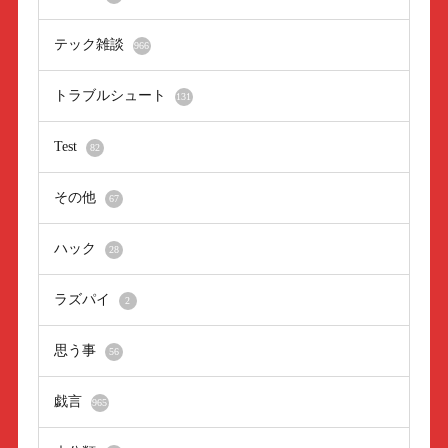
テック雑談
966
トラブルシュート
131
Test
82
その他
67
ハック
28
ラズパイ
2
思う事
56
戯言
965