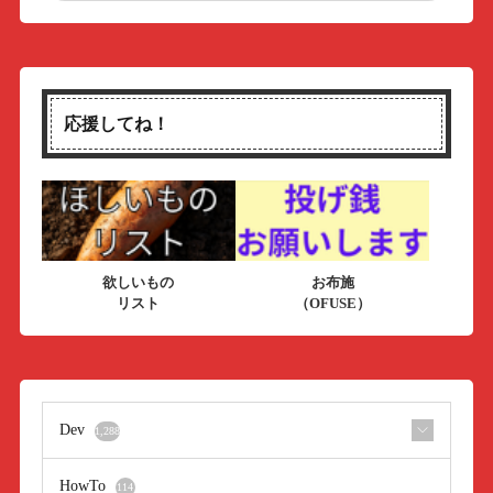
応援してね！
欲しいもの
お布施
リスト
（OFUSE）
Dev
1,288
HowTo
114