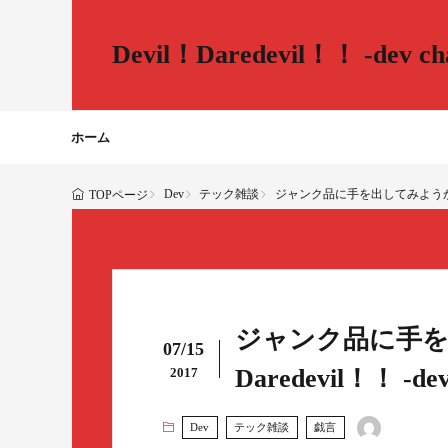
Devil！Daredevil！！ -dev cha
ホーム
Dev
テック雑談
ジャンク品に手を出してみようかなぁ……。 -
TOPページ
ジャンク品に手を出
07/15
Daredevil！！ -dev 
2017
Dev
テック雑談
戯言