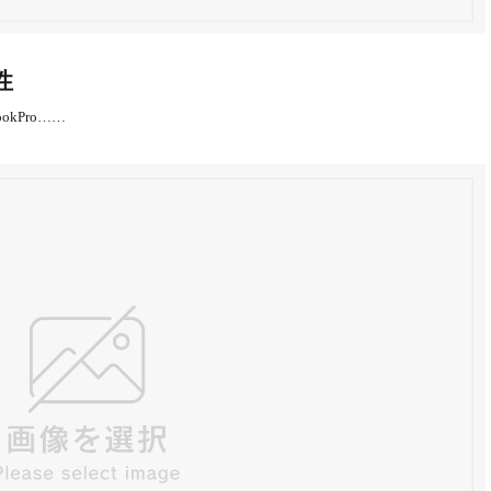
性
kPro……