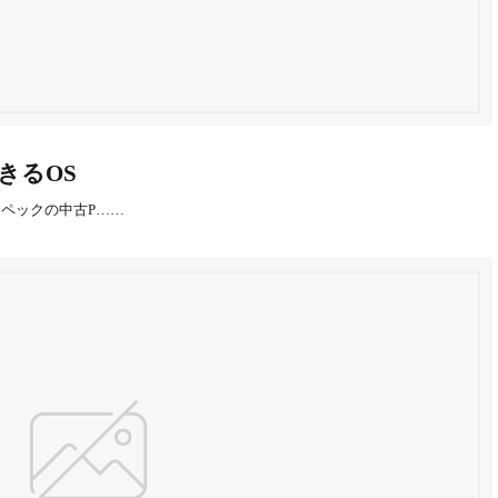
できるOS
ペックの中古P……