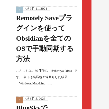
9月 11, 2024
Remotely Saveプラ
グインを使って
Obsidianを全ての
OSで手動同期する
方法
こんにちは、如月翔也（@showya_kiss）で
す。 今日は結局色々遠回りした結果
「Windows/Mac/Linu……
8月 5, 2023
BlueSkyで