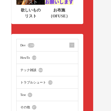
欲しいもの
お布施
リスト
（OFUSE）
Dev
1,288
HowTo
114
テック雑談
966
トラブルシュート
131
Test
82
その他
67