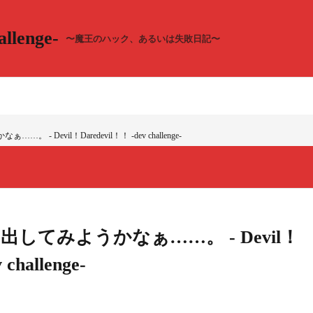
llenge-
〜魔王のハック、あるいは失敗日記〜
 Devil！Daredevil！！ -dev challenge-
してみようかなぁ……。 - Devil！
challenge-