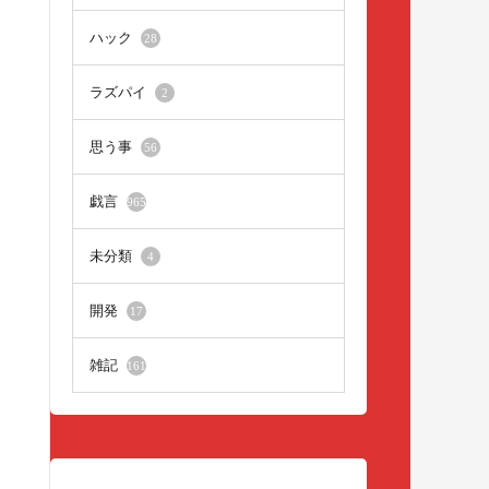
ハック
28
ラズパイ
2
思う事
56
戯言
965
未分類
4
開発
17
雑記
161