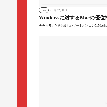
Dev
1月 20, 2019
Windowsに対するMacの優位
今色々考えた結果新しいノートパソコンはMacBoo