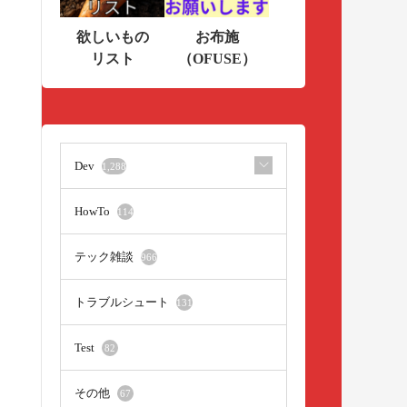
欲しいもの
お布施
リスト
（OFUSE）
Dev
1,288
HowTo
114
テック雑談
966
トラブルシュート
131
Test
82
その他
67