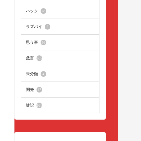
ハック
28
ラズパイ
2
思う事
56
戯言
965
未分類
4
開発
17
雑記
161