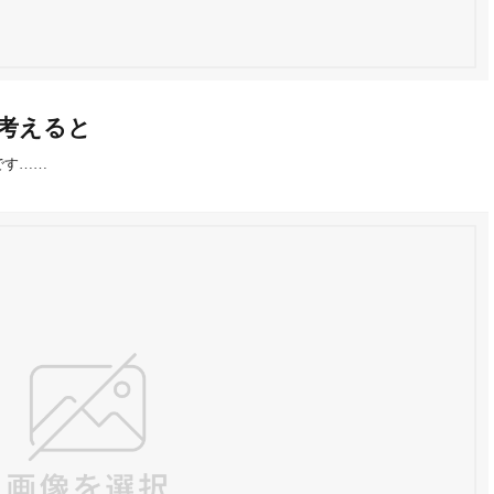
考えると
）です……