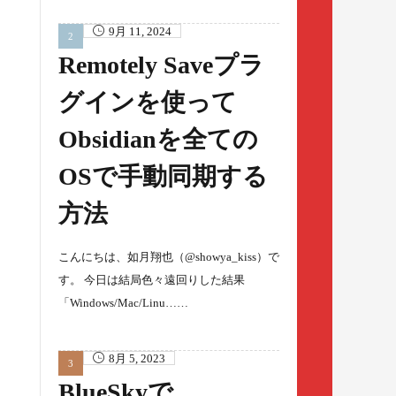
9月 11, 2024
Remotely Saveプラ
グインを使って
Obsidianを全ての
OSで手動同期する
方法
こんにちは、如月翔也（@showya_kiss）で
す。 今日は結局色々遠回りした結果
「Windows/Mac/Linu……
8月 5, 2023
BlueSkyで