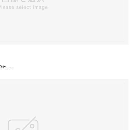
riv……