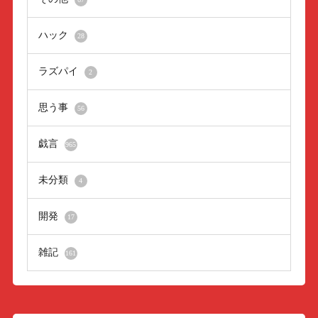
ハック
28
ラズパイ
2
思う事
56
戯言
965
未分類
4
開発
17
雑記
161