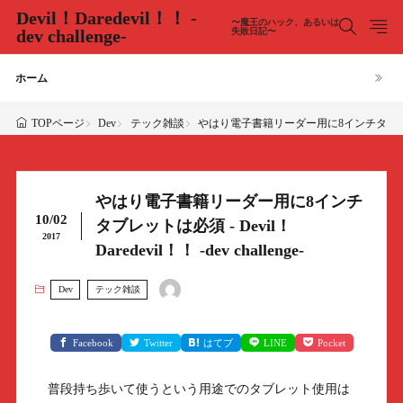
Devil！Daredevil！！ -
〜魔王のハック、あるいは
dev challenge-
失敗日記〜
ホーム
Dev
テック雑談
やはり電子書籍リーダー用に8インチタブレットは必須 - 
TOPページ
やはり電子書籍リーダー用に8インチ
10/02
タブレットは必須 - Devil！
2017
Daredevil！！ -dev challenge-
Dev
テック雑談
Facebook
Twitter
はてブ
LINE
Pocket
普段持ち歩いて使うという用途でのタブレット使用は