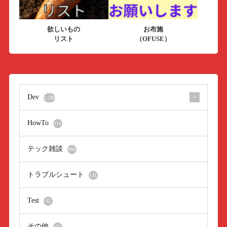
欲しいもの
お布施
リスト
（OFUSE）
Dev
1,288
HowTo
114
テック雑談
966
トラブルシュート
131
Test
82
その他
67