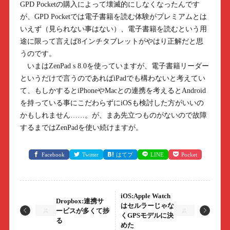
GPD Pocketの購入によって壊滅的にしなくなったんです
が、GPD Pocketでは電子書籍を読む体験がプレミアムとは
いえず（見られない事はない）、電子書籍を読むという用
途に限って言えば8インチタブレットがやはり正解だと思
うのです。
いまはZenPad s 8.0を使っていますが、電子書籍リーダー
というだけで言うのであればiPadでも構わないと考えてい
て、もしかするとiPhoneやMacとの連携を考えるとAndroid
を持っている事にこだわらずにiOSも検討した方がいいの
かもしれません……。が、まあ先立つものがないので故障
するまではZenPadを使い続けますが。
Facebook
Twitter
はてブ
LINE
Pocket
iOS:Apple Watch
Dropbox:連携サ
はセルラーじゃな
ービスが多くて捗
くGPSモデルに決
る
めた