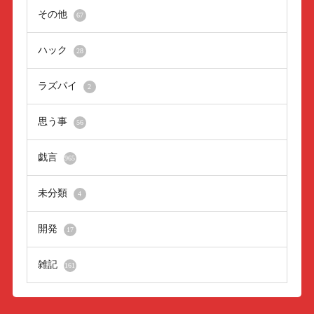
その他
67
ハック
28
ラズパイ
2
思う事
56
戯言
965
未分類
4
開発
17
雑記
161