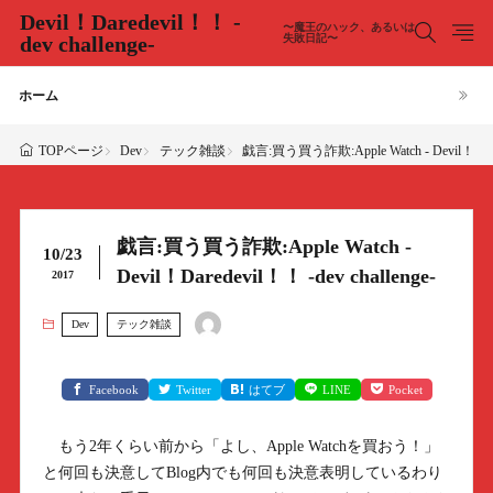
Devil！Daredevil！！ -
〜魔王のハック、あるいは
dev challenge-
失敗日記〜
ホーム
Dev
テック雑談
戯言:買う買う詐欺:Apple Watch - Devil！Darede
TOPページ
戯言:買う買う詐欺:Apple Watch -
10/23
Devil！Daredevil！！ -dev challenge-
2017
Dev
テック雑談
Facebook
Twitter
はてブ
LINE
Pocket
もう2年くらい前から「よし、Apple Watchを買おう！」
と何回も決意してBlog内でも何回も決意表明しているわり