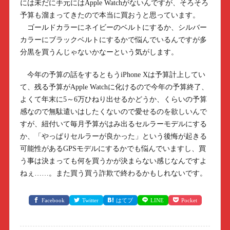
には未だに手元にはApple Watchがないんですが、そろそろ
予算も溜まってきたので本当に買おうと思っています。
ゴールドカラーにネイビーのベルトにするか、シルバー
カラーにブラックベルトにするかで悩んでいるんですが多
分黒を買うんじゃないかなーという気がします。
今年の予算の話をするともうiPhone Xは予算計上してい
て、残る予算がApple Watchに化けるので今年の予算終了、
よくて年末に5～6万ひねり出せるかどうか、くらいの予算
感なので無駄遣いはしたくないので愛せるのを欲しいんで
すが、紐付いて毎月予算がはみ出るセルラーモデルにする
か、「やっぱりセルラーが良かった」という後悔が起きる
可能性があるGPSモデルにするかでも悩んでいますし、買
う事は決まっても何を買うかが決まらない感じなんですよ
ねぇ……。また買う買う詐欺で終わるかもしれないです。
Facebook
Twitter
はてブ
LINE
Pocket