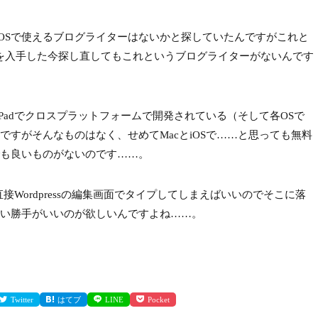
ac・iOSで使えるブログライターはないかと探していたんですがこれと
Proを入手した今探し直してもこれというブログライターがないんです
ne・iPadでクロスプラットフォームで開発されている（そして各OSで
すがそんなものはなく、せめてMacとiOSで……と思っても無料
も良いものがないのです……。
接Wordpressの編集画面でタイプしてしまえばいいのでそこに落
い勝手がいいのが欲しいんですよね……。
Twitter
はてブ
LINE
Pocket