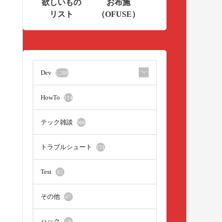
欲しいもの
お布施
リスト
（OFUSE）
Dev
1,288
HowTo
114
テック雑談
966
トラブルシュート
131
Test
82
その他
67
ハック
28