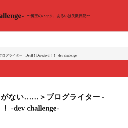
llenge-
〜魔王のハック、あるいは失敗日記〜
- Devil！Daredevil！！ -dev challenge-
がない……＞ブログライター -
！ -dev challenge-