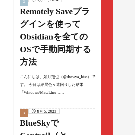
Remotely Saveプラ
グインを使って
Obsidianを全ての
OSで手動同期する
方法
こんにちは、如月翔也（@showya_kiss）で
す。 今日は結局色々遠回りした結果
「Windows/Mac/Linu……
8月 5, 2023
BlueSkyで