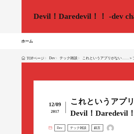
Devil！Daredevil！！ -dev cha
ホーム
Dev
テック雑談
これというアプリがない……＞ブログライター 
TOPページ
これというアプリ
12/09
Devil！Daredevil！
2017
Dev
テック雑談
戯言