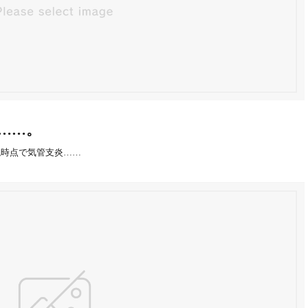
……。
現時点で気管支炎……