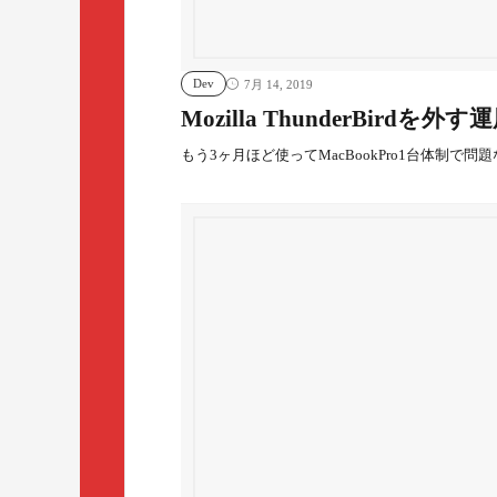
Dev
7月 14, 2019
Mozilla ThunderBir
もう3ヶ月ほど使ってMacBookPro1台体制で問