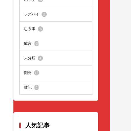
ラズパイ
2
思う事
56
戯言
965
未分類
4
開発
17
雑記
161
人気記事