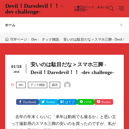
Devil！Daredevil！！ -
〜魔王のハック、あるいは
dev challenge-
失敗日記〜
ホーム
Dev
テック雑談
安いのは駄目だな＞スマホ三脚 - Devil！Daredevi
TOPページ
安いのは駄目だな＞スマホ三脚 -
01/18
Devil！Daredevil！！ -dev challenge-
2018
Dev
テック雑談
戯言
Facebook
Twitter
はてブ
LINE
Pocket
去年の年末くらいに「来年は動画でも撮るか」と思い立
って撮影用のスマホ三脚の安いのを買ったのですが、私が