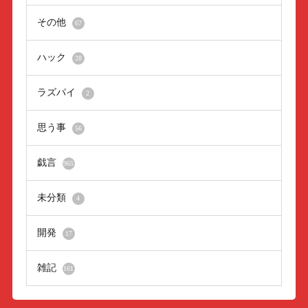
その他
67
ハック
28
ラズパイ
2
思う事
56
戯言
965
未分類
4
開発
17
雑記
161