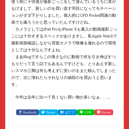
使う前に子供達が撮影ごっこをして遊んでいるうちに首が
もげまして、新しいのを買い直す羽目になってモチベーシ
ョンがダダ下がりしました。個人的にGPD Pocket関連の動
画でも撮ろうかと思っていたんですけどね。
カメラとしてはiPad ProもiPhone Xも素人の動画撮影ごっ
こには十分すぎるスペックがありますし、私Apple Watchで
撮影画面確認しながら背面カメラで映像を撮れるので環境
としては十分なんですよね。
まあBlogですらこの薄さなのに動画で何を引き伸ばすつ
もりだって言う話でもあるんですけども、とりあえず新し
いスマホ三脚は何も考えずに安いのをまた頼んでしまった
ので、次に壊れたらそれなりの値段のを買おうと思いま
す。
今年は去年に比べて良くない買い物が多いなぁ……。
Facebook
Twitter
はてブ
LINE
Pocket