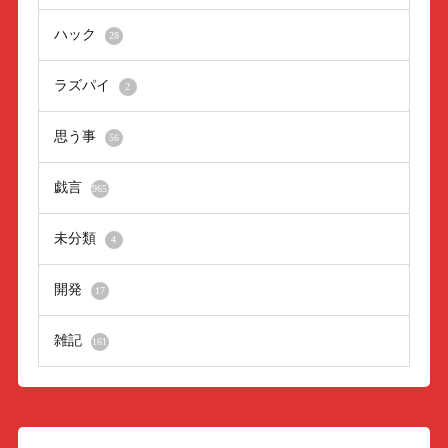
ハック
28
ラズパイ
2
思う事
56
戯言
965
未分類
4
開発
17
雑記
161