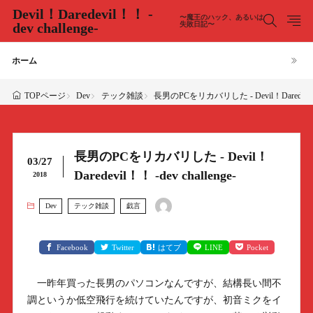
Devil！Daredevil！！ -
〜魔王のハック、あるいは
dev challenge-
失敗日記〜
ホーム
Dev
テック雑談
長男のPCをリカバリした - Devil！Daredevil！！ 
TOPページ
長男のPCをリカバリした - Devil！
03/27
Daredevil！！ -dev challenge-
2018
Dev
テック雑談
戯言
Facebook
Twitter
はてブ
LINE
Pocket
一昨年買った長男のパソコンなんですが、結構長い間不
調というか低空飛行を続けていたんですが、初音ミクをイ