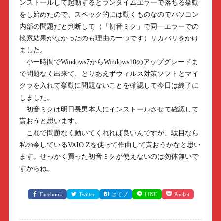
ンストールして起動するとランタイムエラーで落ちる挙動
をし始めたので、スペック的には動くものなのでパソコン
内部の問題だと判断して（「初音ミク」で同一エラーでの
検索結果がなかったのも理由の一つです）リカバリをかけ
ました。
小一時間でWindows7からWindows10のアップグレードま
で問題なく出来て、とりあえずウィルス対策ソフトとマイ
クラを入れて挙動に問題ないことを確認して今日は終了に
しました。
初音ミクは明日長男本人にインストールさせて確認して
貰おうと思います。
これで問題なく動いてくれれば良いんですが、駄目なら
私の余しているVAIO Zを使って作曲して貰おうかなと思い
ます。せっかく買った初音ミクが使えないのは勿体無いで
すからね。
Facebook
Twitter
はてブ
LINE
Pocket