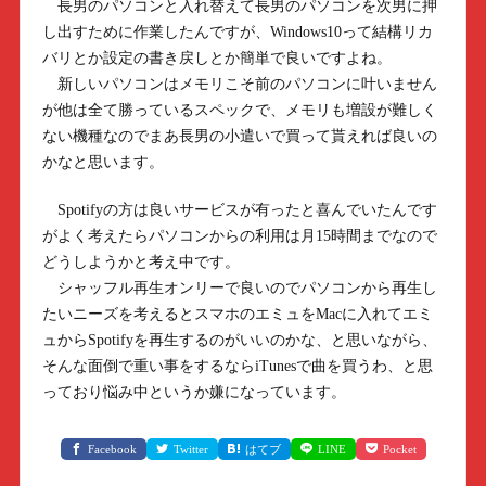
長男のパソコンと入れ替えて長男のパソコンを次男に押
し出すために作業したんですが、Windows10って結構リカ
バリとか設定の書き戻しとか簡単で良いですよね。
新しいパソコンはメモリこそ前のパソコンに叶いません
が他は全て勝っているスペックで、メモリも増設が難しく
ない機種なのでまあ長男の小遣いで買って貰えれば良いの
かなと思います。
Spotifyの方は良いサービスが有ったと喜んでいたんです
がよく考えたらパソコンからの利用は月15時間までなので
どうしようかと考え中です。
シャッフル再生オンリーで良いのでパソコンから再生し
たいニーズを考えるとスマホのエミュをMacに入れてエミ
ュからSpotifyを再生するのがいいのかな、と思いながら、
そんな面倒で重い事をするならiTunesで曲を買うわ、と思
っており悩み中というか嫌になっています。
Facebook
Twitter
はてブ
LINE
Pocket