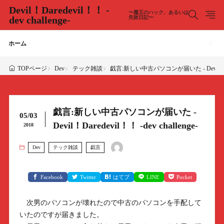
Devil！Daredevil！！ -
〜魔王のハック、あるいは
dev challenge-
失敗日記〜
ホーム
Dev
テック雑談
戯言:新しい中古パソコンが届いた - Devil！Darede
TOPページ
戯言:新しい中古パソコンが届いた -
05/03
Devil！Daredevil！！ -dev challenge-
2018
Dev
テック雑談
戯言
Facebook
Twitter
はてブ
LINE
Pocket
次男のパソコンが壊れたので中古のパソコンを手配して
いたのですが届きました。