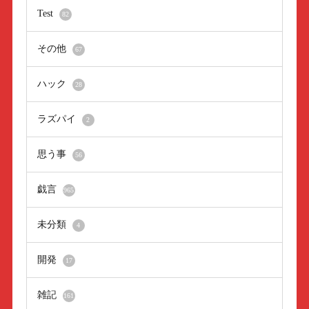
Test
82
その他
67
ハック
28
ラズパイ
2
思う事
56
戯言
965
未分類
4
開発
17
雑記
161