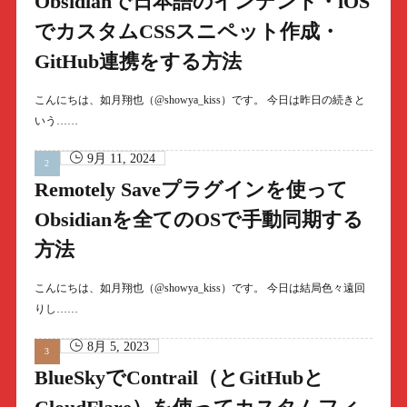
Obsidianで日本語のインデント・iOS
でカスタムCSSスニペット作成・
GitHub連携をする方法
こんにちは、如月翔也（@showya_kiss）です。 今日は昨日の続きと
いう……
9月 11, 2024
Remotely Saveプラグインを使って
Obsidianを全てのOSで手動同期する
方法
こんにちは、如月翔也（@showya_kiss）です。 今日は結局色々遠回
りし……
8月 5, 2023
BlueSkyでContrail（とGitHubと