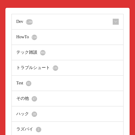
Dev
1,288
HowTo
114
テック雑談
966
トラブルシュート
131
Test
82
その他
67
ハック
28
ラズパイ
2