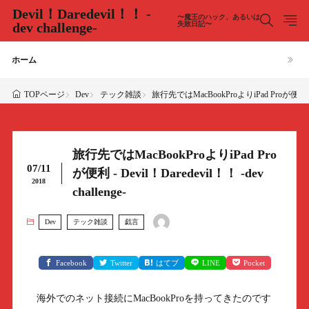
Devil！Daredevil！！ -
〜魔王のハック、あるいは
dev challenge-
失敗日記〜
ホーム
Dev
テック雑談
旅行先ではMacBookProよりiPad Proが便利 - Dev
TOPページ
旅行先ではMacBookProよりiPad Pro
07/11
が便利 - Devil！Daredevil！！ -dev
2018
challenge-
Dev
テック雑談
戯言
Facebook
Twitter
はてブ
LINE
Pocket
海外でのネット接続にMacBookProを持ってきたのです