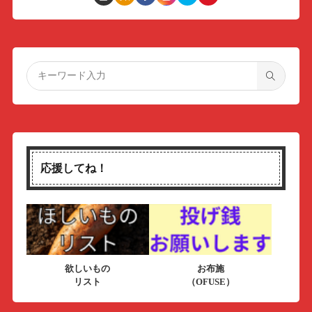
応援してね！
欲しいもの
お布施
リスト
（OFUSE）