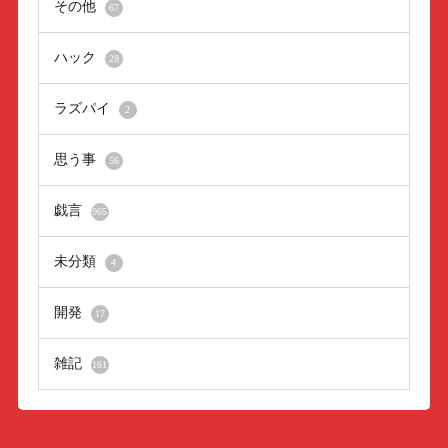
その他
67
ハック
28
ラズパイ
2
思う事
56
戯言
965
未分類
4
開発
17
雑記
161