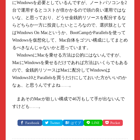
にWindowsを必要としているんですが、ノートパソコンを2
台で運用するとコストが倍かかるので頭の良い運用ではな
いな、と思っており、どうせ金銭的リソースを配分するな
らどちらか一方に投資したいところなので、選択肢として
はWindows On Macというか、BootCampかParallelsを使って
Windowsを仮想化して、Mac自体をゴツい構成にしてまとめ
るべきなんじゃないかと思っています。
WindowsにMacを乗せる方法は公的にはないんですが、
MacにWindowsを乗せるだけであれば方法はいくらでもある
ので、金銭的リソースはMacに配分してWindowsは
Windows10とParallelsを買うだけにしておいた方がいいのか
なぁ、と思うんですよね……。
まあそのMacが欲しい構成で46万もして手が出ないんで
すけども……。
Facebook
Twitter
はてブ
LINE
Pocket