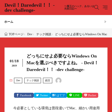
Devil！Daredevil！！ -
〜魔王のハック、あるいは
dev challenge-
失敗日記〜
ホーム
Dev
テック雑談
どっちにせよ必要ならWindows On Macを選ぶべきで
TOPページ
どっちにせよ必要ならWindows On
01/18
Macを選ぶべきですよね。 - Devil！
2019
Daredevil！！ -dev challenge-
Dev
テック雑談
戯言
Facebook
Twitter
はてブ
LINE
Pocket
今必要としている環境は普段遣いでMac、細かい用途用