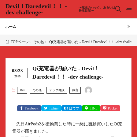
Devil！Daredevil！！ -
〜魔王のハック、あるいは
dev challenge-
失敗日記〜
ホーム
その他
Qi充電器が届いた - Devil！Daredevil！！ -dev challenge
TOPページ
Qi充電器が届いた - Devil！
03/23
Daredevil！！ -dev challenge-
2019
Dev
その他
テック雑談
戯言
Facebook
Twitter
はてブ
LINE
Pocket
先日AirPods2を衝動買した時に一緒に衝動買いしたQi充
電器が届きました。