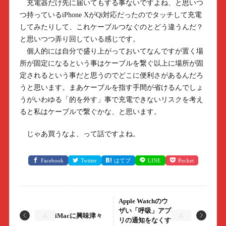
充電器だけ先に届いてもする事ないですよね、と思いつ
つ持っているiPhone XがQi対応だったのでタッチして充電
してみたりして、これケーブルつなぐのとどう違うんだ？
と思いつつ弄り回している感じです。
個人的には自分で盛り上がっておいてなんですが置く場
所が固定になるという事はケーブルを繋ぐ以上に場所が固
定されるという事だと思うのでどこに便利さがあるんだろ
うと思います。まあケーブルを指す手間が省けるんでしょ
うがいわゆる「的を外す」事で充電できないリスクを考え
ると私はケーブルで繋ぐかな、と思います。
じゃあ買うなよ、って話ですよね。
Facebook
Twitter
はてブ
LINE
Pocket
Apple Watchのウ
ザい「呼吸」アプ
iMacに興味津々
リの通知をなくす