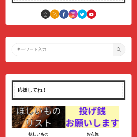
応援してね！
欲しいもの
お布施