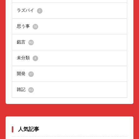
ラズパイ
2
思う事
56
戯言
965
未分類
4
開発
17
雑記
161
人気記事