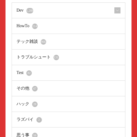
Dev
1,288
HowTo
114
テック雑談
966
トラブルシュート
131
Test
82
その他
67
ハック
28
ラズパイ
2
思う事
56