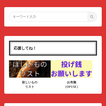
応援してね！
欲しいもの
お布施
リスト
（OFUSE）