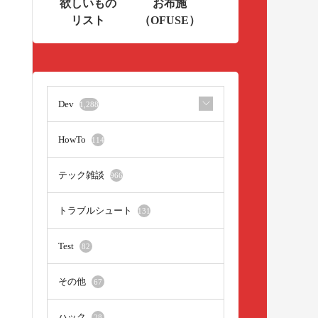
欲しいもの
お布施
リスト
（OFUSE）
Dev
1,288
HowTo
114
テック雑談
966
トラブルシュート
131
Test
82
その他
67
ハック
28