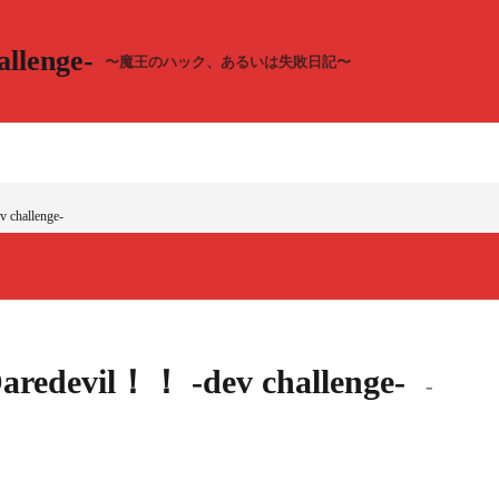
llenge-
〜魔王のハック、あるいは失敗日記〜
 challenge-
Daredevil！！ -dev challenge-