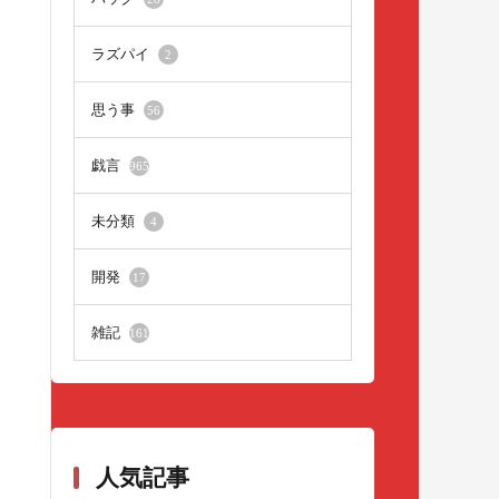
ラズパイ
2
思う事
56
戯言
965
未分類
4
開発
17
雑記
161
人気記事