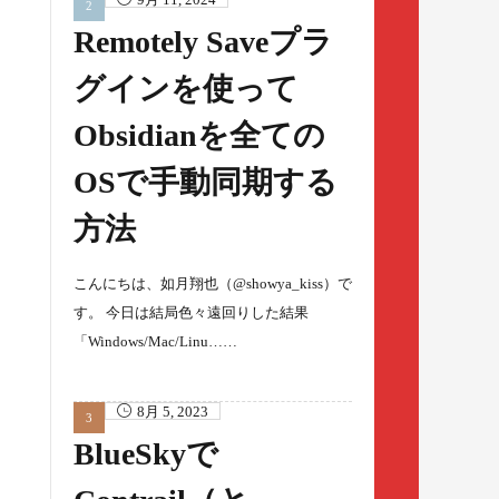
Remotely Saveプラ
グインを使って
Obsidianを全ての
OSで手動同期する
方法
こんにちは、如月翔也（@showya_kiss）で
す。 今日は結局色々遠回りした結果
「Windows/Mac/Linu……
8月 5, 2023
BlueSkyで