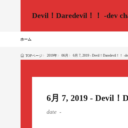
Devil！Daredevil！！ -dev cha
ホーム
2019年
06月
6月 7, 2019 - Devil！Daredevil！！ -dev
TOPページ
6月 7, 2019 - Devil！
date