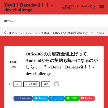
Devil！Daredevil！！ -
〜魔王のハック、あるいは
dev challenge-
失敗日記〜
ホーム
Dev
テック雑談
Office365の月額課金値上げって、Androidから
TOPページ
Office365の月額課金値上げって、
Androidからの契約も統一になるのか
12/01
しら……？ - Devil！Daredevil！！ -
2019
dev challenge-
Dev
テック雑談
戯言
Facebook
Twitter
はてブ
LINE
Pocket