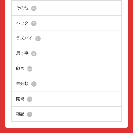
その他
67
ハック
28
ラズパイ
2
思う事
56
戯言
965
未分類
4
開発
17
雑記
161