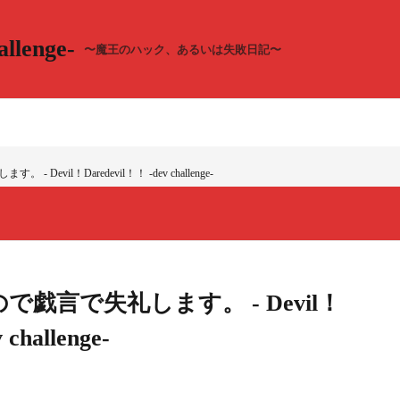
llenge-
〜魔王のハック、あるいは失敗日記〜
evil！Daredevil！！ -dev challenge-
戯言で失礼します。 - Devil！
challenge-