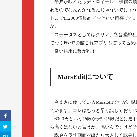
平戸が取れたらデ・ロイテル→秋霜の順で掘
あるのでなんとかなるんじゃないでしょう
トまでに2000個集めておきたい所存です
が。
ステータスとしてはクリア、後は艦娘狙いで
でなくPixel3の艦これアプリも使って
良い結果に繋がれ！
MarsEditについて
今まさに使っているMarsEditですが
ています。コレはもっと早く試しておくべ
6000円という値段が安い値段だとは思わ
ら高くはないと言うか、高いんですけどそ
課金を促す画面が出たら大人しく課金し