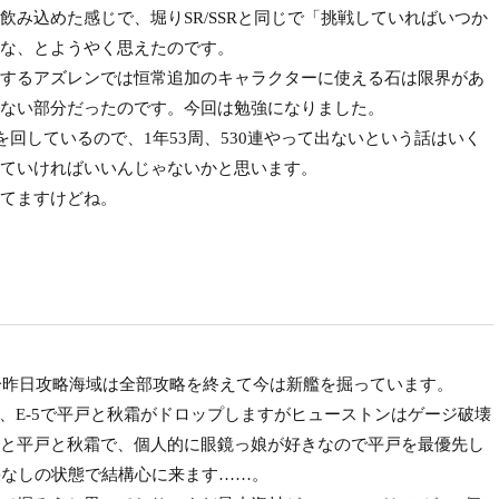
み込めた感じで、堀りSR/SSRと同じで「挑戦していればいつか
な、とようやく思えたのです。
するアズレンでは恒常追加のキャラクターに使える石は限界があ
ない部分だったのです。今回は勉強になりました。
回しているので、1年53周、530連やって出ないという話はいく
ていければいいんじゃないかと思います。
てますけどね。
一昨日攻略海域は全部攻略を終えて今は新艦を掘っています。
ン、E-5で平戸と秋霜がドロップしますがヒューストンはゲージ破壊
と平戸と秋霜で、個人的に眼鏡っ娘が好きなので平戸を最優先し
果なしの状態で結構心に来ます……。