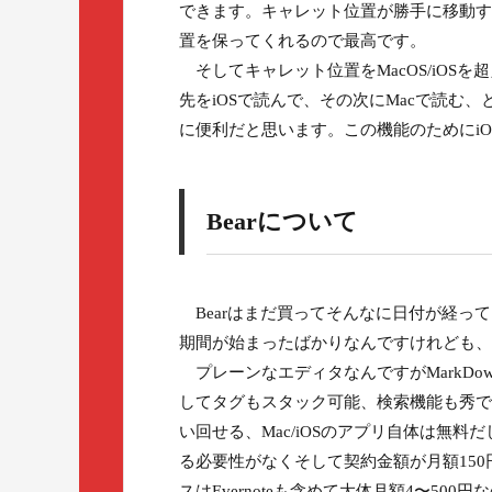
できます。キャレット位置が勝手に移動する
置を保ってくれるので最高です。
そしてキャレット位置をMacOS/iOS
先をiOSで読んで、その次にMacで読む
に便利だと思います。この機能のためにi
Bearについて
Bearはまだ買ってそんなに日付が経っ
期間が始まったばかりなんですけれども、これ
プレーンなエディタなんですがMarkDo
してタグもスタック可能、検索機能も秀でて
い回せる、Mac/iOSのアプリ自体は無料
る必要性がなくそして契約金額が月額150
スはEvernoteも含めて大体月額4〜5