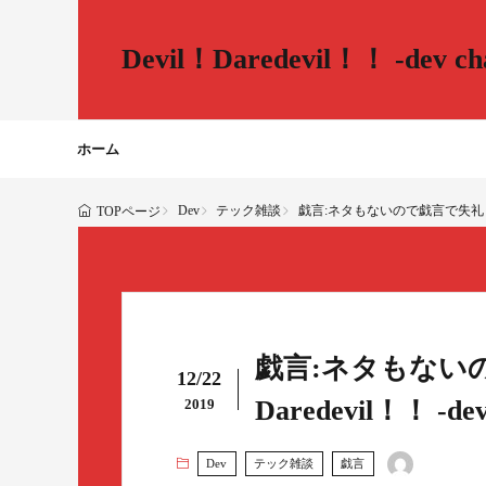
Devil！Daredevil！！ -dev cha
ホーム
Dev
テック雑談
戯言:ネタもないので戯言で失礼します。 - D
TOPページ
戯言:ネタもないので
12/22
Daredevil！！ -dev 
2019
Dev
テック雑談
戯言