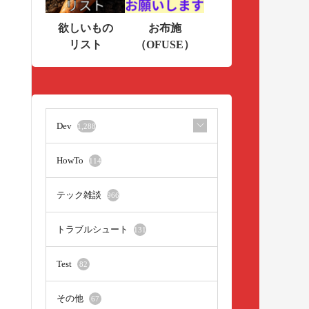
欲しいもの
お布施
リスト
（OFUSE）
Dev
1,288
HowTo
114
テック雑談
966
トラブルシュート
131
Test
82
その他
67