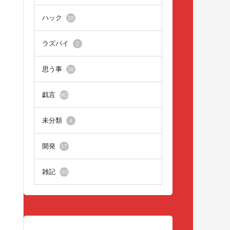
ハック
28
ラズパイ
2
思う事
56
戯言
965
未分類
4
開発
17
雑記
161