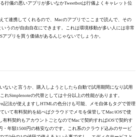
行儀の悪いアプリが多いなかTweetbotは行儀よくキャレット位
を超えて連携してくれるので、Macのアプリでここまで読んで、その
、というのが自由自在にできます。これは環境移動が多い人には非常
OSアプリを買う価値があるんじゃないでしょうか。
ていないと言うか、購入しようとしたら自動で試用期間になり試用
Simplenoteの代替としては十分以上の性能があります。
wn記法が使えますしHTMLの色分けも可能、メモ自体もタグで管理
いて有料契約を結べばクラウドでメモを保管してMac/iOSで使
だし有料契約もアカウントごとなのでMacで契約すればiOSで契約す
円・年額1500円の格安なのです。これ系のクラウド込みのサービ
00円なので3分の1の値段で使えるという事ですし、エディタサービスと