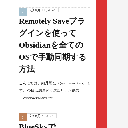
9月 11, 2024
Remotely Saveプラ
グインを使って
Obsidianを全ての
OSで手動同期する
方法
こんにちは、如月翔也（@showya_kiss）で
す。 今日は結局色々遠回りした結果
「Windows/Mac/Linu……
8月 5, 2023
BlueSkyで