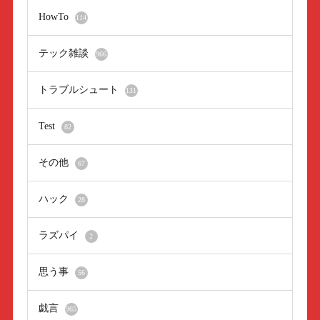
HowTo
114
テック雑談
966
トラブルシュート
131
Test
82
その他
67
ハック
28
ラズパイ
2
思う事
56
戯言
965