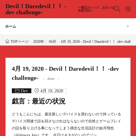
Devil！Daredevil！！ -
〜魔王のハック、あるいは
dev challenge-
失敗日記〜
ホーム
2020年
04月
4月 19, 2020 - Devil！Daredevil！！ -dev challeng
TOPページ
4月 19, 2020 - Devil！Daredevil！！ -dev
challenge-
date
Dev
4月 19, 2020
戯言：最近の状況
どうもこんにちは、最近新しいデバイスを買わないので持っている
デバイス関連で話を回さなければならないので自然とゲームプレイ
の話を取り上げる事になってしまう残念な生活設計の如月翔也
（@showya_kiss）です。 今日はネタがないのでソシ……