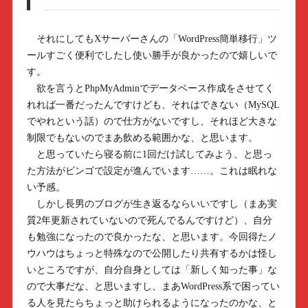
それにしてもXサーバーさんの「WordPress簡単移行」ツ
ールすごく便利でしたし使い勝手が良かったので嬉しいで
す。
欲を言うとPhpMyAdminでデータベース作成をさせてく
れれば一番だったんですけども、それはできない（MySQL
でやれという話）ので仕方がないですし、それほど大きな
制限でもないのでまあ飲める範囲かな、と思います。
と思っていたら寝る前に1回だけ試してみよう、と思っ
た方法がビンゴで設定が進んでいます……。これは眠れな
い予感。
しかし長男のブログが生き返るならいいですし（まあ実
質2年更新されていないので死んでるんですけど）、自分
も勉強になったので良かったな、と思います。今回得たノ
ウハウはちょっと特殊なので公開したり共有するかは怪し
いところですが、自分自身としては「新しく知った事」な
ので大事だな、と思いますし、まあWordPress系で困ってい
る人を見たらちょっと助けられるようになったのかな、と