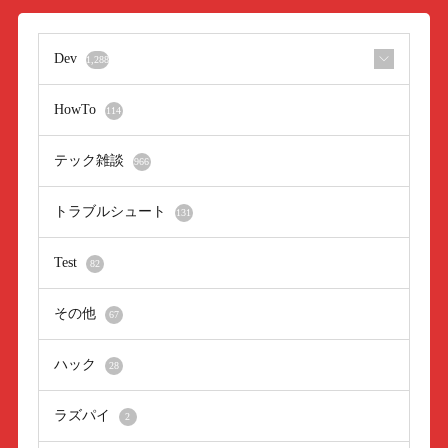
Dev
1,288
HowTo
114
テック雑談
966
トラブルシュート
131
Test
82
その他
67
ハック
28
ラズパイ
2