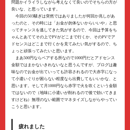
問題かイライラしながら考えなくて良いのでそちらの方が
良いな、と思っています。
今回の503騒ぎは突然ではありましたが何回か兆しがあ
ったのと、その時には「お金が勿体ないからいいや」と思
ってチャンスを逃してきた気がするので、今回は予算をち
ゃんとあててその上でPVがどこまで行くか、そのPVでア
ドセンスはどこまで行くかを見てみたい気がするので、ち
ょっと頑張ってみたいと思います。
まあ500円ならベアする所なので1000円だとアドセンス
金額ではまかないきれないなと思うんですが、ブログは趣
味なのでお金が出ていっても許容されるので大赤字になっ
て小遣いぐりが困らない程度なら出費してもいいかな、と
思います。そして月1000円なら赤字で火を吹くという金額
ではないので（地味に小遣いが削れるので後で効いてきま
すけどね）無理のない範囲でマネタイズしながらやってい
こうと思います。
疲れました