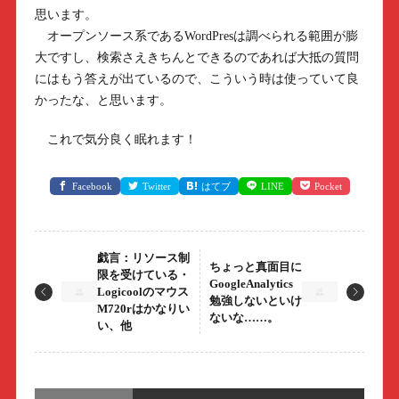
思います。
オープンソース系であるWordPresは調べられる範囲が膨
大ですし、検索さえきちんとできるのであれば大抵の質問
にはもう答えが出ているので、こういう時は使っていて良
かったな、と思います。
これで気分良く眠れます！
Facebook
Twitter
はてブ
LINE
Pocket
戯言：リソース制
ちょっと真面目に
限を受けている・
GoogleAnalytics
Logicoolのマウス
勉強しないといけ
M720rはかなりい
ないな……。
い、他