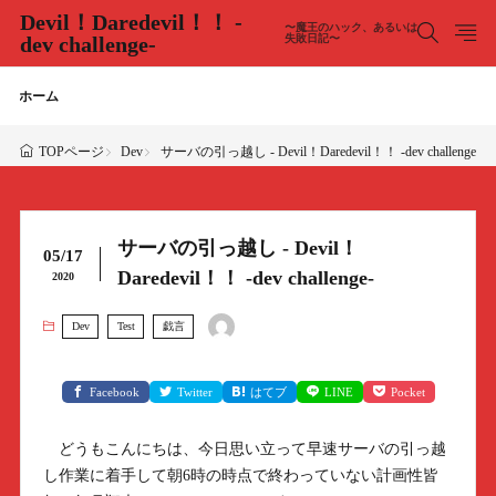
Devil！Daredevil！！ -
〜魔王のハック、あるいは
dev challenge-
失敗日記〜
ホーム
Dev
サーバの引っ越し - Devil！Daredevil！！ -dev challenge-
TOPページ
サーバの引っ越し - Devil！
05/17
Daredevil！！ -dev challenge-
2020
Dev
Test
戯言
Facebook
Twitter
はてブ
LINE
Pocket
どうもこんにちは、今日思い立って早速サーバの引っ越
し作業に着手して朝6時の時点で終わっていない計画性皆