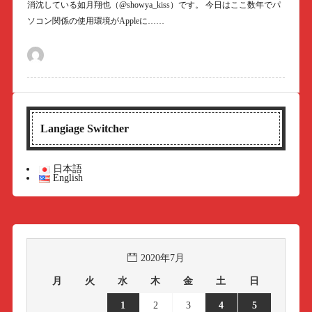
消沈している如月翔也（@showya_kiss）です。 今日はここ数年でパ
ソコン関係の使用環境がAppleに……
Langiage Switcher
日本語
English
2020年7月
月
火
水
木
金
土
日
1
2
3
4
5