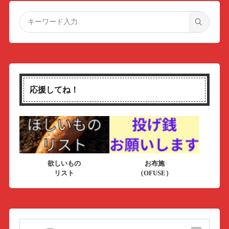
応援してね！
欲しいもの
お布施
リスト
（OFUSE）