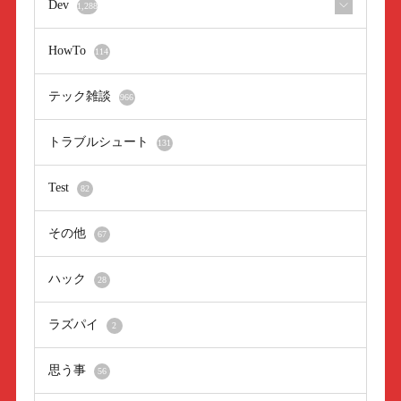
Dev
1,288
HowTo
114
テック雑談
966
トラブルシュート
131
Test
82
その他
67
ハック
28
ラズパイ
2
思う事
56