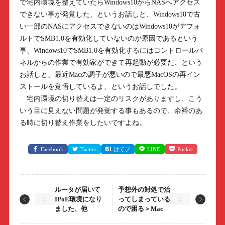
で宅内環境を整えていたらWindows10からNASへアクセス
できない事が発覚した、というお話しと、Windows10で古
い一部のNASにアクセスできないのはWindows10がデフォ
ルトでSMB1.0を有効化していないのが原因であるという
事、Windows10でSMB1.0を有効化するにはコントロールパ
ネルからの作業で有効家ができて再起動が必要だ、という
お話しと、最近Macの調子が悪いので最悪MacOSの再イン
ストールを覚悟しているよ、というお話しでした。
宅内環境の切り替えは一定のリスクがありますし、こう
いう目に見えない問題が発覚する事もあるので、余裕のあ
る時に切り替え作業をしたいですよね。
Facebook
Twitter
はてブ
LINE
Pocket
ルータが届いて
予想外の対処で治
IPoE環境になり
ってしまっている
ました、他
ので困る＞Mac