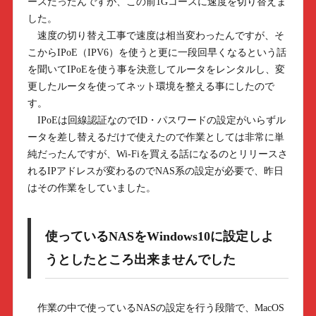
ースだったんですが、この前1Gコースに速度を切り替えま
した。
速度の切り替え工事で速度は相当変わったんですが、そ
こからIPoE（IPV6）を使うと更に一段回早くなるという話
を聞いてIPoEを使う事を決意してルータをレンタルし、変
更したルータを使ってネット環境を整える事にしたので
す。
IPoEは回線認証なのでID・パスワードの設定がいらずル
ータを差し替えるだけで使えたので作業としては非常に単
純だったんですが、Wi-Fiを買える話になるのとリリースさ
れるIPアドレスが変わるのでNAS系の設定が必要で、昨日
はその作業をしていました。
使っているNASをWindows10に設定しよ
うとしたところ出来ませんでした
作業の中で使っているNASの設定を行う段階で、MacOS