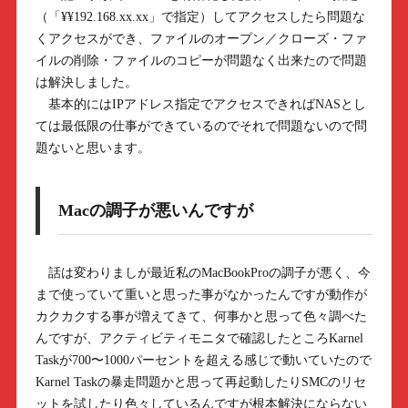
（「¥¥192.168.xx.xx」で指定）してアクセスしたら問題な
くアクセスができ、ファイルのオープン／クローズ・ファ
イルの削除・ファイルのコピーが問題なく出来たので問題
は解決しました。
基本的にはIPアドレス指定でアクセスできればNASとし
ては最低限の仕事ができているのでそれで問題ないので問
題ないと思います。
Macの調子が悪いんですが
話は変わりましが最近私のMacBookProの調子が悪く、今
まで使っていて重いと思った事がなかったんですが動作が
カクカクする事が増えてきて、何事かと思って色々調べた
んですが、アクティビティモニタで確認したところKarnel
Taskが700〜1000パーセントを超える感じで動いていたので
Karnel Taskの暴走問題かと思って再起動したりSMCのリセ
ットを試したり色々しているんですが根本解決にならない