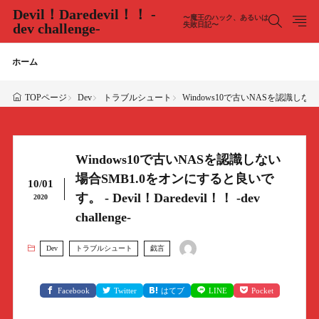
Devil！Daredevil！！ -
〜魔王のハック、あるいは
dev challenge-
失敗日記〜
ホーム
Dev
トラブルシュート
Windows10で古いNASを認識しない場合S
TOPページ
Windows10で古いNASを認識しない
場合SMB1.0をオンにすると良いで
10/01
す。 - Devil！Daredevil！！ -dev
2020
challenge-
Dev
トラブルシュート
戯言
Facebook
Twitter
はてブ
LINE
Pocket