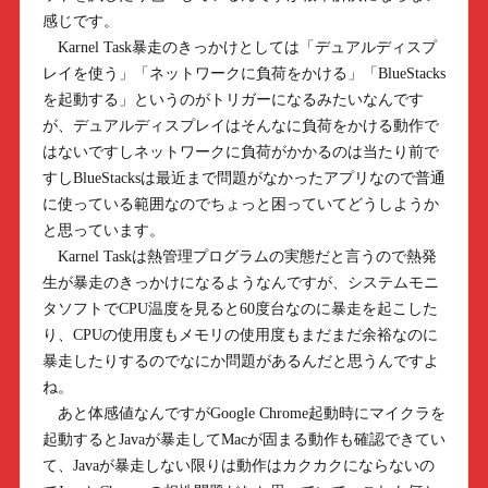
感じです。
Karnel Task暴走のきっかけとしては「デュアルディスプ
レイを使う」「ネットワークに負荷をかける」「BlueStacks
を起動する」というのがトリガーになるみたいなんです
が、デュアルディスプレイはそんなに負荷をかける動作で
はないですしネットワークに負荷がかかるのは当たり前で
すしBlueStacksは最近まで問題がなかったアプリなので普通
に使っている範囲なのでちょっと困っていてどうしようか
と思っています。
Karnel Taskは熱管理プログラムの実態だと言うので熱発
生が暴走のきっかけになるようなんですが、システムモニ
タソフトでCPU温度を見ると60度台なのに暴走を起こした
り、CPUの使用度もメモリの使用度もまだまだ余裕なのに
暴走したりするのでなにか問題があるんだと思うんですよ
ね。
あと体感値なんですがGoogle Chrome起動時にマイクラを
起動するとJavaが暴走してMacが固まる動作も確認できてい
て、Javaが暴走しない限りは動作はカクカクにならないの