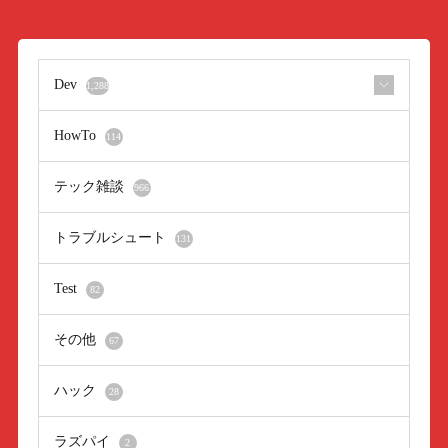
Dev
1,288
HowTo
114
テック雑談
966
トラブルシュート
131
Test
82
その他
67
ハック
28
ラズパイ
2