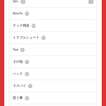
Dev
1,288
HowTo
114
テック雑談
966
トラブルシュート
131
Test
82
その他
67
ハック
28
ラズパイ
2
思う事
56