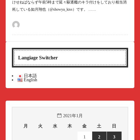
けせねばならず午前5時まで延々駆逐艦のキラ付けをしており相当消
耗している如月翔也（@showya_kiss）です。 ……
Langiage Switcher
日本語
English
2021年1月
月
火
水
木
金
土
日
1
2
3