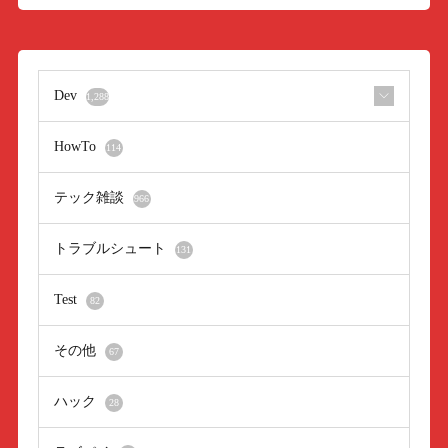
Dev
1,288
HowTo
114
テック雑談
966
トラブルシュート
131
Test
82
その他
67
ハック
28