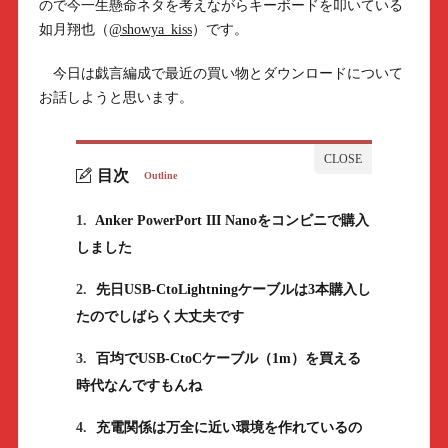
ので今一生懸命ネタを考えながらキーボードを叩いている
如月翔也（
@showya_kiss
）です。
今日は戯言編成で最近の買い物とダウンロードについて
お話しようと思います。
目次
Outline
1.
Anker PowerPort III Nanoをコンビニで購入
しました
2.
先日USB-CtoLightningケーブルは3本購入し
たのでしばらく大丈夫です
3.
百均でUSB-CtoCケーブル（1m）を買える
時代なんですもんね
4.
充電関係は万全に近い環境を作れているの