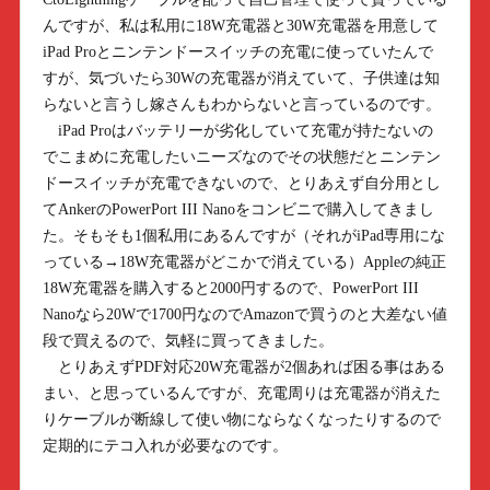
んですが、私は私用に18W充電器と30W充電器を用意して
iPad Proとニンテンドースイッチの充電に使っていたんで
すが、気づいたら30Wの充電器が消えていて、子供達は知
らないと言うし嫁さんもわからないと言っているのです。
iPad Proはバッテリーが劣化していて充電が持たないの
でこまめに充電したいニーズなのでその状態だとニンテン
ドースイッチが充電できないので、とりあえず自分用とし
てAnkerのPowerPort III Nanoをコンビニで購入してきまし
た。そもそも1個私用にあるんですが（それがiPad専用にな
っている→18W充電器がどこかで消えている）Appleの純正
18W充電器を購入すると2000円するので、PowerPort III
Nanoなら20Wで1700円なのでAmazonで買うのと大差ない値
段で買えるので、気軽に買ってきました。
とりあえずPDF対応20W充電器が2個あれば困る事はある
まい、と思っているんですが、充電周りは充電器が消えた
りケーブルが断線して使い物にならなくなったりするので
定期的にテコ入れが必要なのです。