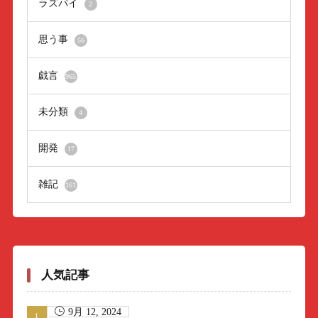
ラズパイ
2
思う事
56
戯言
965
未分類
4
開発
17
雑記
161
人気記事
9月 12, 2024