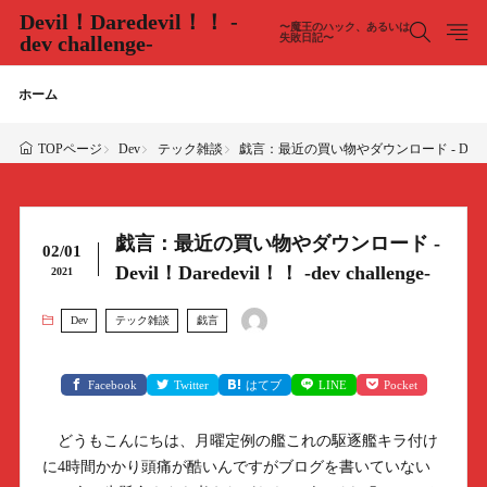
Devil！Daredevil！！ -
〜魔王のハック、あるいは
dev challenge-
失敗日記〜
ホーム
Dev
テック雑談
戯言：最近の買い物やダウンロード - Devil！Dared
TOPページ
戯言：最近の買い物やダウンロード -
02/01
Devil！Daredevil！！ -dev challenge-
2021
Dev
テック雑談
戯言
Facebook
Twitter
はてブ
LINE
Pocket
どうもこんにちは、月曜定例の艦これの駆逐艦キラ付け
に4時間かかり頭痛が酷いんですがブログを書いていない