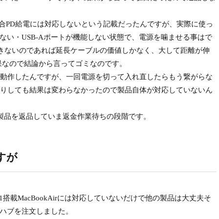
rの場合PD給電には対応しないという記載だったんですが、実際に使っ
きない・USB-Aポートが機能しない状態で、電源を噛ませる事はで
力できないのであれば延長ケーブルの価値しかなく、大して距離が伸
果なので結論から言ってゴミなのです。
動作したんですが、一回電源を切って入れ直したらもう繋がらな
りしても結果は変わらなかったので製品自体が対応していないん
に製品を返品していま返金作業待ちの段階です。
すが
載MacBookAirには対応していないだけで他の製品は大丈夫そ
Cハブを注文しました。