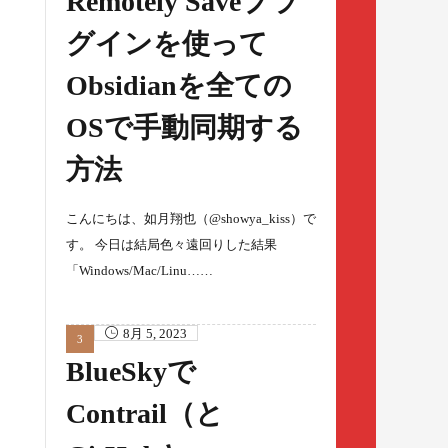
Remotely Saveプラ
グインを使って
Obsidianを全ての
OSで手動同期する
方法
こんにちは、如月翔也（@showya_kiss）で
す。 今日は結局色々遠回りした結果
「Windows/Mac/Linu……
8月 5, 2023
BlueSkyで
Contrail（と