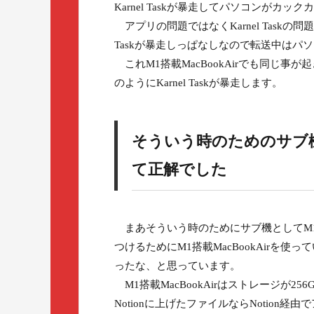
Karnel Taskが暴走してパソコンがカ
アプリの問題ではなくKarnel Taskの問題
Taskが暴走しっぱなしなので転送中はパ
これM1搭載MacBookAirでも同じ事が
のようにKarnel Taskが暴走します。
そういう時のためのサブ機な
て正解でした
まあそういう時のためにサブ機としてM1搭
つけるためにM1搭載MacBookAirを
ったな、と思っています。
M1搭載MacBookAirはストレージが
Notionに上げたファイルならNotio