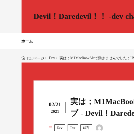
Devil！Daredevil！！ -dev cha
ホーム
Dev
実は；M1MacBookAIrで動きませんでした；USB-Cハブ -
TOPページ
実は；M1MacBo
02/21
ブ - Devil！Darede
2021
Dev
Test
戯言