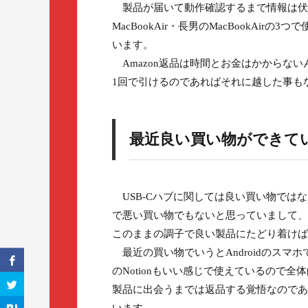
製品が届いて動作確認するまで情報は伏せて
MacBookAir・長男のMacBookAi
います。
Amazon返品は時間とお金はかからな
1回で引けるのであればそれに越した事も
最近良い買い物ができて
USB-Cハブに関しては良い買い物ではな
で悪い買い物でもないと思っていまして、
このままの調子で良い製品にたどり着けば
最近の買い物でいうとAndroidのスマホで
のNotionもいい感じで使えているので
製品に出会うまでは返品する覚悟なのであ