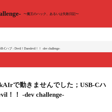
llenge-
〜魔王のハック、あるいは失敗日記〜
 Devil！Daredevil！！ -dev challenge-
okAIrで動きませんでした；USB-Cハ
vil！！ -dev challenge-