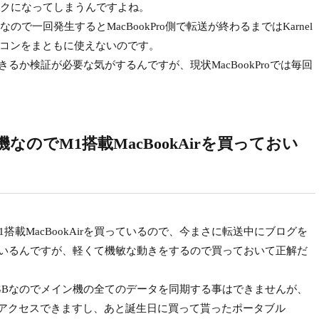
ックカクになってしまうんですよね。
なので一回発生するとMacBookPro側で転送が終わるまではKarnel
ソコンをまともに使えないのです。
起きるか検証が必要な気がするんですが、現状MacBookProでは毎回
のでM1搭載MacBookAirを買っておい
載MacBookAirを買っているので、今まさに転送中にブログを
使っているんですが、軽くて機敏な動きをするので買っておいて正解だ
256GBなのでメイン機の全てのデータを同期する事はできませんが、
n経由でアクセスできますし、あと誕生日に買って貰ったポータブル