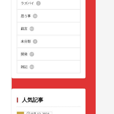
ラズパイ
2
思う事
56
戯言
965
未分類
4
開発
17
雑記
161
人気記事
9月 12, 2024