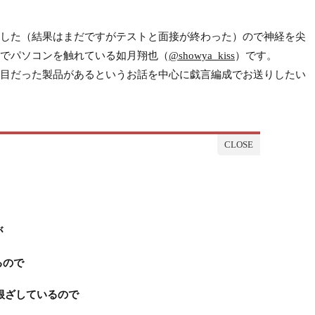
した（結果はまだですがテストと面接が終わった）ので神経を尖
でパソコンを触れている如月翔也（
@showya_kiss
）です。
目だった製品があるというお話を中心に戯言編成でお送りしたい
が
るので
活に根ざしているので