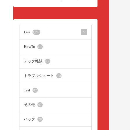
Dev
1,288
HowTo
114
テック雑談
966
トラブルシュート
131
Test
82
その他
67
ハック
28