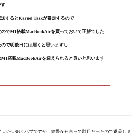
です
送するとKarnel Taskが暴走するので
でM1搭載MacBookAirを買っておいて正解でした
れたので明後日には届くと思いますし
1搭載MacBookAirを迎えられると良いと思います
いたUSB-Cハブですが、結果から言って駄目だったので返品しま