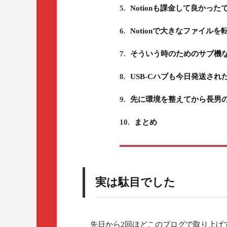
5.
Notionも課金して良かった
6.
Notionで大きなファイルを転
7.
そういう時のためのサブ機なの
8.
USB-Cハブも今日発送さ
9.
先に環境を整えてから長男のM
10.
まとめ
実は駄目でした
先日から2回ほどこのブログで取り上げて