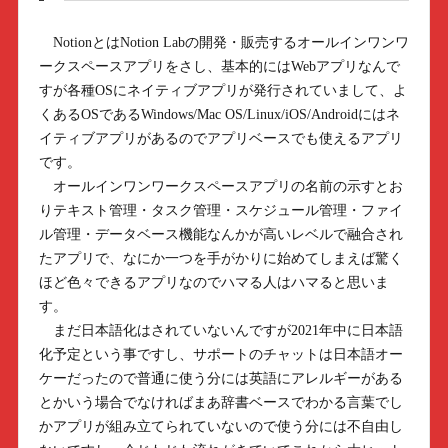
NotionとはNotion Labの開発・販売するオールインワンワ
ークスペースアプリをさし、基本的にはWebアプリなんで
すが各種OSにネイティブアプリが発行されていまして、よ
くあるOSであるWindows/Mac OS/Linux/iOS/Androidにはネ
イティブアプリがあるのでアプリベースでも使えるアプリ
です。
オールインワンワークスペースアプリの名前の示すとお
りテキスト管理・タスク管理・スケジュール管理・ファイ
ル管理・データベース機能なんかが高いレベルで融合され
たアプリで、なにか一つを手がかりに始めてしまえば驚く
ほど色々できるアプリなのでハマる人はハマると思いま
す。
まだ日本語化はされていないんですが2021年中に日本語
化予定という事ですし、サポートのチャットは日本語オー
ケーだったので普通に使う分には英語にアレルギーがある
とかいう場合でなければまあ辞書ベースでわかる言葉でし
かアプリが組み立てられていないので使う分には不自由し