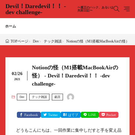
Devil！Daredevil！！ -
〜魔王のハック、あるいは
dev challenge-
失敗日記〜
ホーム
Dev
テック雑談
Notionの怪（M1搭載MacBookAirの怪） - Devil！
TOPページ
Notionの怪（M1搭載MacBookAirの
02/26
怪） - Devil！Daredevil！！ -dev
2021
challenge-
Dev
テック雑談
戯言
Facebook
Twitter
はてブ
LINE
Pocket
どうもこんにちは、一回作業に集中しだすと手を変え品