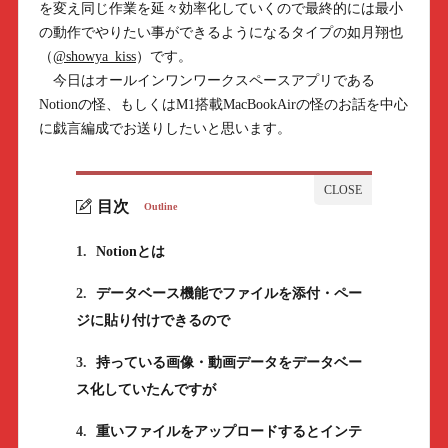
を変え同じ作業を延々効率化していくので最終的には最小
の動作でやりたい事ができるようになるタイプの如月翔也
（
@showya_kiss
）です。
今日はオールインワンワークスペースアプリである
Notionの怪、もしくはM1搭載MacBookAirの怪のお話を中心
に戯言編成でお送りしたいと思います。
目次
Outline
1.
Notionとは
2.
データベース機能でファイルを添付・ペー
ジに貼り付けできるので
3.
持っている画像・動画データをデータベー
ス化していたんですが
4.
重いファイルをアップロードするとインテ