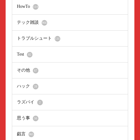
HowTo
114
テック雑談
966
トラブルシュート
131
Test
82
その他
67
ハック
28
ラズパイ
2
思う事
56
戯言
965