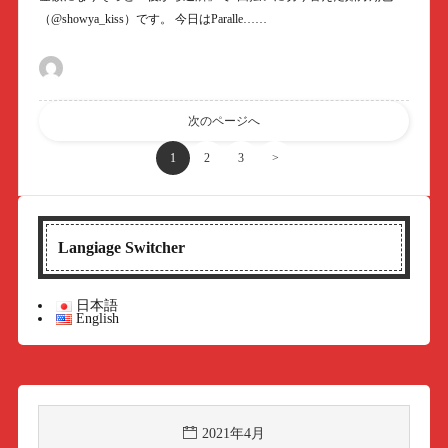
（@showya_kiss）です。 今日はParalle……
次のページへ
1
2
3
>
Langiage Switcher
日本語
English
2021年4月