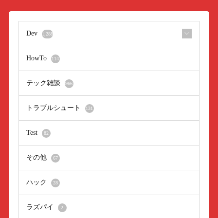
Dev
1,288
HowTo
114
テック雑談
966
トラブルシュート
131
Test
82
その他
67
ハック
28
ラズパイ
2