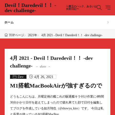
Devil！Daredevil！！ -
〜魔王のハック、あるいは
dev challenge-
失敗日記〜
ホーム
2021年
4月 2021 - Devil！Daredevil！！ -dev challenge-
TOPページ
4月 2021 - Devil！Daredevil！！ -dev
challenge-
date
Dev
4月 26, 2021
M1搭載MacBookAirが強すぎるので
どうもこんにちは、月曜定例の艦これの駆逐艦キラ付け作業に4時間
30分かかり日付を超えてしまったので疲れ果てた顔で日付を編集し
てブログを作成している如月翔也（@showya_kiss）です。 今日は私
と長男が使っているM1搭載MacBoo……