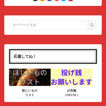
応援してね！
欲しいもの
お布施
リスト
（OFUSE）