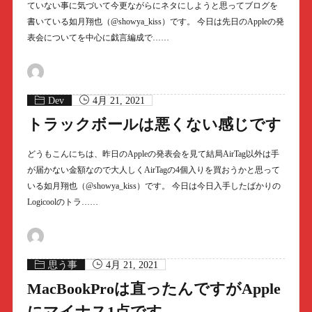
ていない事に気づいて今更ながらにネタにしようと思ってブログを
書いている如月翔也（@showya_kiss）です。 今日は先日のAppleの発
表会についてを中心に戯言編成で……
Dev
4月 21, 2021
トラックボールは悪くない感じです
どうもこんにちは、昨日のAppleの発表会を見て結局AirTag以外は手
が届かない金額なので大人しくAirTagの4個入りを買おうかと思って
いる如月翔也（@showya_kiss）です。 今日は今日入手したばかりの
Logicoolのトラ……
思う事
4月 21, 2021
MacBookProは直ったんですがApple
にマイナス1点です。