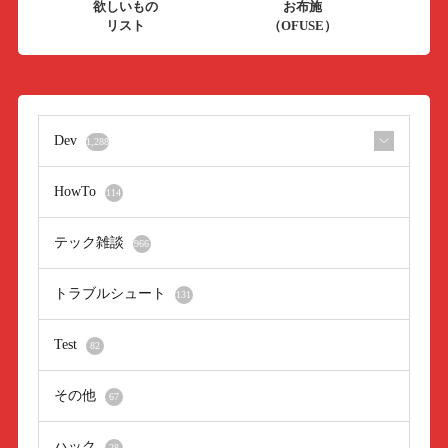
欲しいもの
お布施
リスト
（OFUSE）
Dev
1,288
HowTo
114
テック雑談
966
トラブルシュート
131
Test
82
その他
67
ハック
28