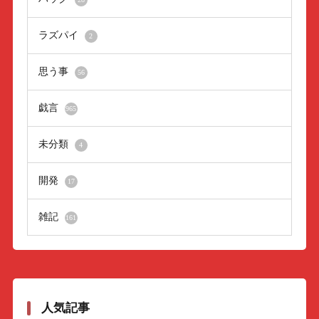
ラズパイ
2
思う事
56
戯言
965
未分類
4
開発
17
雑記
161
人気記事