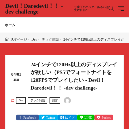
Devil！Daredevil！！ -
〜魔王のハック、あるいは
dev challenge-
失敗日記〜
ホーム
Dev
テック雑談
24インチで120Hz以上のディスプレイが欲しい（PS
TOPページ
24インチで120Hz以上のディスプレイ
が欲しい（PS5でフォートナイトを
04/03
120FPSでプレイしたい - Devil！
2021
Daredevil！！ -dev challenge-
Dev
テック雑談
戯言
Facebook
Twitter
はてブ
LINE
Pocket