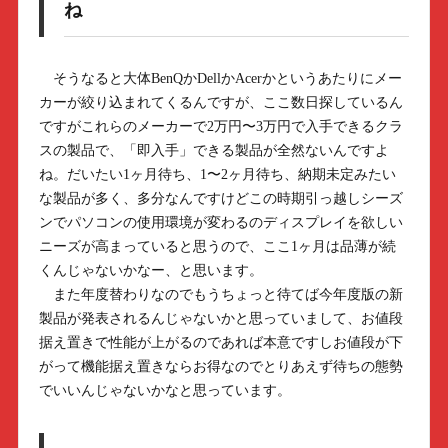
ね
そうなると大体BenQかDellかAcerかというあたりにメー
カーが絞り込まれてくるんですが、ここ数日探しているん
ですがこれらのメーカーで2万円〜3万円で入手できるクラ
スの製品で、「即入手」できる製品が全然ないんですよ
ね。だいたい1ヶ月待ち、1〜2ヶ月待ち、納期未定みたい
な製品が多く、多分なんですけどこの時期引っ越しシーズ
ンでパソコンの使用環境が変わるのディスプレイを欲しい
ニーズが高まっていると思うので、ここ1ヶ月は品薄が続
くんじゃないかなー、と思います。
また年度替わりなのでもうちょっと待てば今年度版の新
製品が発表されるんじゃないかと思っていまして、お値段
据え置きで性能が上がるのであれば本意ですしお値段が下
がって機能据え置きならお得なのでとりあえず待ちの態勢
でいいんじゃないかなと思っています。