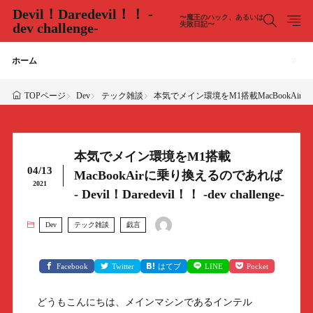
Devil！Daredevil！！ -
〜魔王のハック、あるいは
dev challenge-
失敗日記〜
ホーム
Dev
テック雑談
本気でメイン環境をM1搭載MacBookAirに乗り換える
TOPページ
本気でメイン環境をM1搭載
04/13
MacBookAirに乗り換えるのであれば
2021
- Devil！Daredevil！！ -dev challenge-
Dev
テック雑談
戯言
Facebook
Twitter
はてブ
LINE
Pocket
どうもこんにちは、メインマシンであるインテル