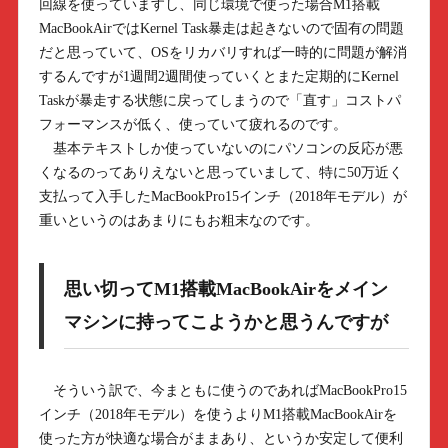
回線を使っていますし、同じ環境で使った場合M1搭載
MacBookAirではKernel Task暴走は起きないので固有の問題
だと思っていて、OSをリカバリすれば一時的に問題が解消
するんですが1週間2週間使っていくとまた定期的にKernel
Taskが暴走する状態に戻ってしまうので「直す」コストパ
フォーマンスが低く、使っていて疲れるのです。
基本テキストしか使っていないのにパソコンの反応が悪
くなるのってありえないと思っていまして、特に50万近く
支払って入手したMacBookPro15インチ（2018年モデル）が
重いというのはあまりにもお粗末なのです。
思い切ってM1搭載MacBookAirをメイン
マシンに持ってこようかと思うんですが
そういう訳で、今まともに使うのであればMacBookPro15
インチ（2018年モデル）を使うよりM1搭載MacBookAirを
使った方が快適な場合がままあり、というか安定して便利