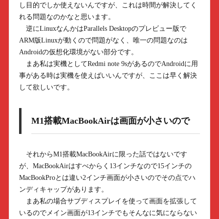
し目的でしか使えないんですが、これは時間が解決してく
れる問題なのかなと思います。
逆にLinuxなんかはParallels Desktopのプレビュー版で
ARM版Linuxが動くので問題がなく、唯一の問題なのは
Androidの仮想化環境がない部分です。
まあ私は実機としてRedmi note 9sがあるのでAndroidに用
事がある時は実機を使えばいいんですが、ここは早く解決
して欲しいです。
M1搭載MacBookAirは画面が小さいので
それからM1搭載MacBookAirに限った話ではないです
が、MacBookAirはすべからく13インチなので15インチの
MacBookProとは違い2インチ画面が小さいのでその点でハ
ンディキャップがあります。
まあ私の場合サブディスプレイを使って画面を拡張して
いるのでメイン画面が13インチでもそんなに気にならない