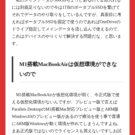
私のメインデータが500GBちょっとあるので全部入れる
には到底足りないので今は1TBのポータブルSSDを繋げて
それでデータのやり取りをしているんですが、真面目に考
えればポータブルSSDを固定で使うのであればOneDriveの
ドライブ指定してメインデータを流し込んで使えるので、
これはデバイスのやりくりで解決する問題だな、と思いま
す。
M1搭載MacBookAirは仮想環境ができな
いので
M1搭載MacBookAirが仮想化環境が弱く、今正式版で使
える仮想化環境がないんですが、プレビュー版で言えば
Parallels DesktopのM1搭載Mac対応プレビュー版とARM版
Windows10のプレビュー版があるので療法を使う事で普通
にARM版Windowsが動く環境が作れてしまうんですよね。
まあ正式版ではないのでライセンスも買えないですしお試