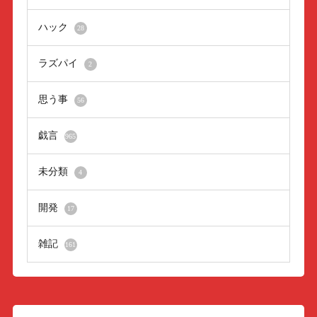
ハック
28
ラズパイ
2
思う事
56
戯言
965
未分類
4
開発
17
雑記
161