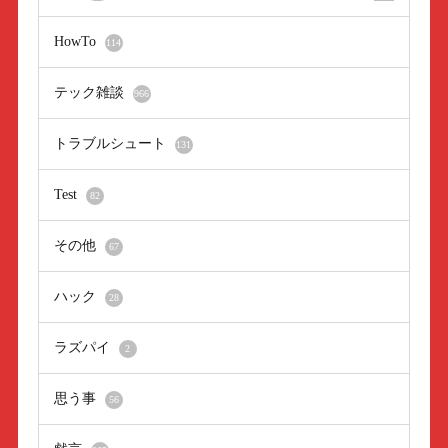
HowTo
114
テック雑談
966
トラブルシュート
131
Test
82
その他
67
ハック
28
ラズパイ
2
思う事
56