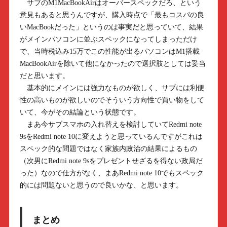
サブのM1MacBookAirはオーバースペックだろ、という
意見もあると思うんですが、購入時点で「最もコスパの良
いMacBookだった」というのは事実だと思っていて、結果
がメインパソコンに並ぶスペックになってしまっただけ
で、当時税込み15万でこの性能が出るパソコンはM1搭載
MacBookAirを除いて他になかったので選択肢としては妥当
だと思います。
基本的にメインには強力なものが欲しく、サブには利便
性の高いものが欲しいのでそういう方向性で買い物をして
いて、今がその結論という状態です。
まあ今サブスマホの入れ替えを検討していてRedmi note
9sをRedmi note 10に変えようと思っているんですがこれは
スペック的な問題ではなく家族内政治の結果によるもの
（次男にRedmi note 9sをプレゼントせざるを得ない政局だ
った）なので仕方がなく、まあRedmi note 10でもスペック
的には問題ないと思うので良いかな、と思います。
まとめ