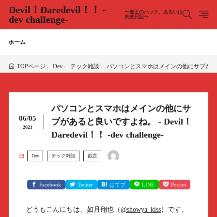
Devil！Daredevil！！ -
〜魔王のハック、あるいは
dev challenge-
失敗日記〜
ホーム
Dev
テック雑談
パソコンとスマホはメインの他にサブがあると良いですよね
TOPページ
パソコンとスマホはメインの他にサ
06/05
ブがあると良いですよね。 - Devil！
2021
Daredevil！！ -dev challenge-
Dev
テック雑談
戯言
Facebook
Twitter
はてブ
LINE
Pocket
どうもこんにちは、如月翔也（
@showya_kiss
）です。