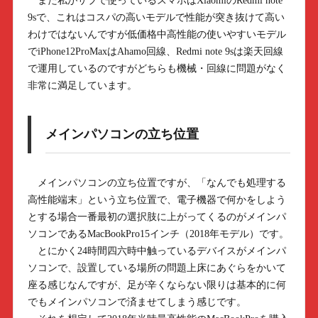
また私がサブで使っているスマホはXiaomiのRedmi note
9sで、これはコスパの高いモデルで性能が突き抜けて高い
わけではないんですが低価格中高性能の使いやすいモデル
でiPhone12ProMaxはAhamo回線、Redmi note 9sは楽天回線
で運用しているのですがどちらも機械・回線に問題がなく
非常に満足しています。
メインパソコンの立ち位置
メインパソコンの立ち位置ですが、「なんでも処理する
高性能端末」という立ち位置で、電子機器で何かをしよう
とする場合一番最初の選択肢に上がってくるのがメインパ
ソコンであるMacBookPro15インチ（2018年モデル）です。
とにかく24時間四六時中触っているデバイスがメインパ
ソコンで、設置している場所の問題上床にあぐらをかいて
座る感じなんですが、足が辛くならない限りは基本的に何
でもメインパソコンで済ませてしまう感じです。