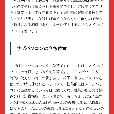
それを想定して2018年当時最高性能のMacBookProを購入
したのでそれに応えられる高性能ですし、普段使うアプリ
を全部立ち上げて仮想化環境も全部同時に起動する感じで
もメモリ枯渇もしなければ重くもならない性能なのでかな
り頼りになる相棒であり、本当に何をするにでもメインパ
ソコンを使います。
サブパソコンの立ち位置
ではサブパソコンの立ち位置ですが、これは「メインパ
ソコンの代打」という立ち位置です。メインパソコンが一
時的に使えない時に出番がある、椅子に座ってパソコンを
使いたい時に使われるパソコンで、性能的にはメインパソ
コンに匹敵するというかほぼ変わらない性能があるので棲
み分けは設置場所、という感じで、もうちょっと深く話す
とM1搭載MacBookAirはWindows10の仮想化環境がARM版
になるのと、Androidの仮想化環境にまともなものがないの