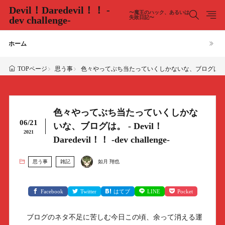
Devil！Daredevil！！ -
〜魔王のハック、あるいは
dev challenge-
失敗日記〜
ホーム
思う事
色々やってぶち当たっていくしかないな、ブログは。 - Devil！Da
TOPページ
色々やってぶち当たっていくしかな
06/21
いな、ブログは。 - Devil！
2021
Daredevil！！ -dev challenge-
思う事
雑記
如月 翔也
Facebook
Twitter
はてブ
LINE
Pocket
ブログのネタ不足に苦しむ今日この頃、余って消える運