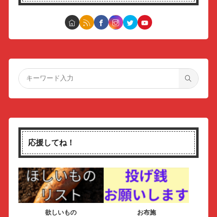
応援してね！
欲しいもの
お布施