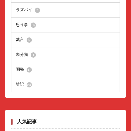
ラズパイ
2
思う事
56
戯言
965
未分類
4
開発
17
雑記
161
人気記事