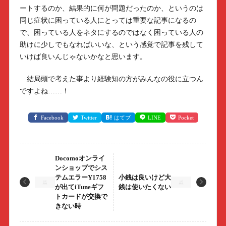
ートするのか、結果的に何が問題だったのか、というのは
同じ症状に困っている人にとっては重要な記事になるの
で、困っている人をネタにするのではなく困っている人の
助けに少しでもなればいいな、という感覚で記事を残して
いけば良いんじゃないかなと思います。
結局頭で考えた事より経験知の方がみんなの役に立つん
ですよね……！
Facebook
Twitter
はてブ
LINE
Pocket
Docomoオンライ
ンショップでシス
テムエラーY1758
小銭は良いけど大
が出てiTuneギフ
銭は使いたくない
トカードが交換で
きない時