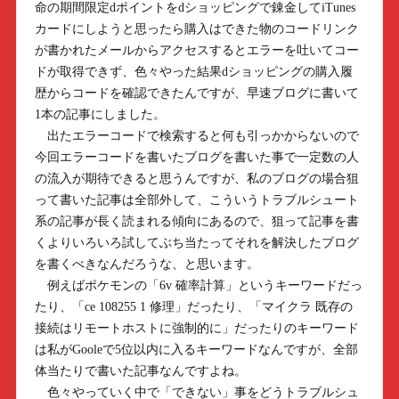
命の期間限定dポイントをdショッピングで錬金してiTunes
カードにしようと思ったら購入はできた物のコードリンク
が書かれたメールからアクセスするとエラーを吐いてコー
ドが取得できず、色々やった結果dショッピングの購入履
歴からコードを確認できたんですが、早速ブログに書いて
1本の記事にしました。
出たエラーコードで検索すると何も引っかからないので
今回エラーコードを書いたブログを書いた事で一定数の人
の流入が期待できると思うんですが、私のブログの場合狙
って書いた記事は全部外して、こういうトラブルシュート
系の記事が長く読まれる傾向にあるので、狙って記事を書
くよりいろいろ試してぶち当たってそれを解決したブログ
を書くべきなんだろうな、と思います。
例えばポケモンの「6v 確率計算」というキーワードだっ
たり、「ce 108255 1 修理」だったり、「マイクラ 既存の
接続はリモートホストに強制的に」だったりのキーワード
は私がGooleで5位以内に入るキーワードなんですが、全部
体当たりで書いた記事なんですよね。
色々やっていく中で「できない」事をどうトラブルシュ