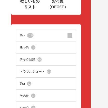
欲しいもの
お布施
リスト
（OFUSE）
Dev
1,288
HowTo
114
テック雑談
966
トラブルシュート
131
Test
82
その他
67
ハック
28