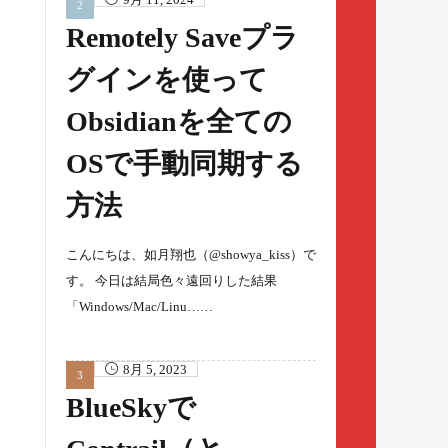
Remotely Saveプラ
グインを使って
Obsidianを全ての
OSで手動同期する
方法
こんにちは、如月翔也（@showya_kiss）で
す。 今日は結局色々遠回りした結果
「Windows/Mac/Linu……
8月 5, 2023
BlueSkyで