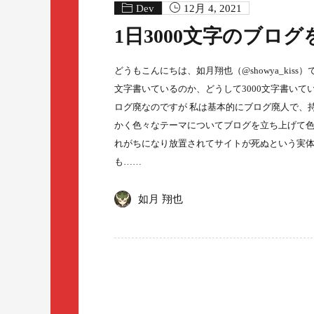
Dev
12月 4, 2021
1日3000文字のブロ
どうもこんにちは、如月翔也（@showya_kiss
文字書いているのか、どうして3000文字書い
ログ廃なのですが 私は基本的にブログ廃人で、
かく色々なテーマについてブログを立ち上げて色
れがちになり放置されてサイトが死ぬという実
も……
如月 翔也