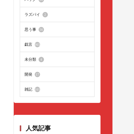
ラズパイ
2
思う事
56
戯言
965
未分類
4
開発
17
雑記
161
人気記事