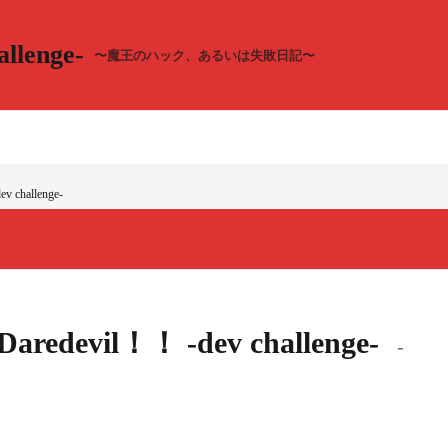
llenge-
〜魔王のハック、あるいは失敗日記〜
v challenge-
！Daredevil！！ -dev challenge-