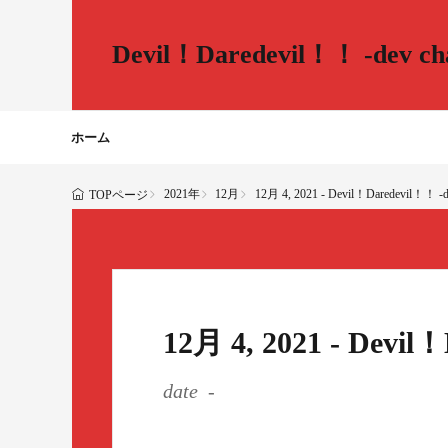
Devil！Daredevil！！ -dev cha
ホーム
2021年
12月
12月 4, 2021 - Devil！Daredevil！！ -de
TOPページ
12月 4, 2021 - Devil
date