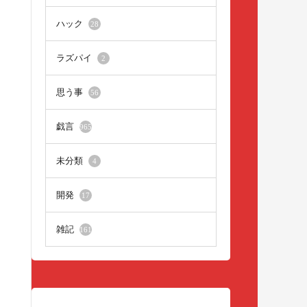
ハック
28
ラズパイ
2
思う事
56
戯言
965
未分類
4
開発
17
雑記
161