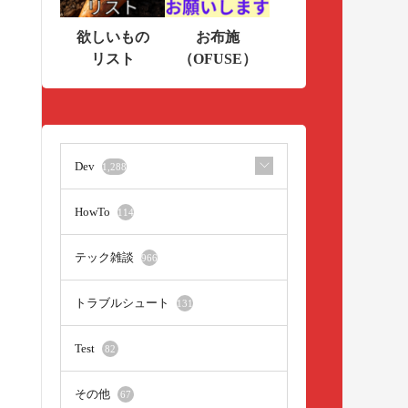
欲しいもの
お布施
リスト
（OFUSE）
Dev
1,288
HowTo
114
テック雑談
966
トラブルシュート
131
Test
82
その他
67