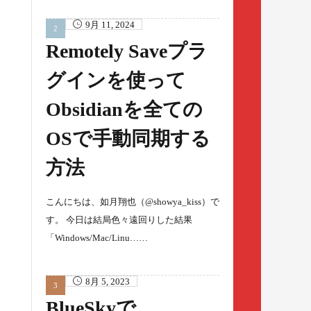
9月 11, 2024
Remotely Saveプラ
グインを使って
Obsidianを全ての
OSで手動同期する
方法
こんにちは、如月翔也（@showya_kiss）で
す。 今日は結局色々遠回りした結果
「Windows/Mac/Linu……
8月 5, 2023
BlueSkyで