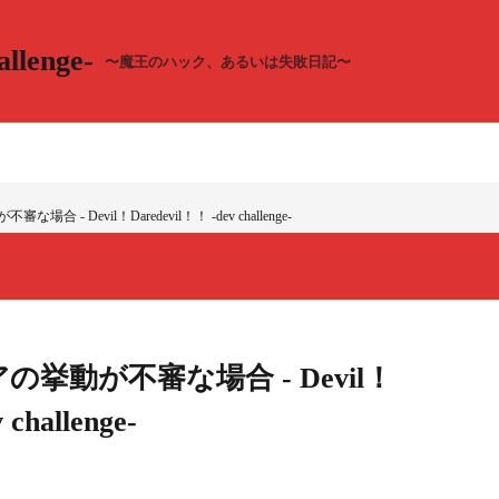
llenge-
〜魔王のハック、あるいは失敗日記〜
審な場合 - Devil！Daredevil！！ -dev challenge-
ストアの挙動が不審な場合 - Devil！
challenge-