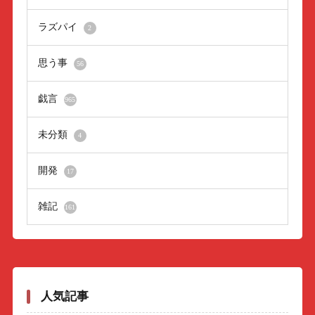
ラズパイ
2
思う事
56
戯言
965
未分類
4
開発
17
雑記
161
人気記事