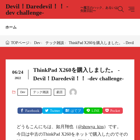
Devil！Daredevil！！ -
〜魔王のハック、あるいは
dev challenge-
失敗日記〜
ホーム
Dev
テック雑談
ThinkPad X260を購入しました。 - Devil！Dared
TOPページ
ThinkPad X260を購入しました。 -
06/24
Devil！Daredevil！！ -dev challenge-
2022
Dev
テック雑談
戯言
Facebook
Twitter
はてブ
LINE
Pocket
どうもこんにちは、如月翔也（
@showya_kiss
）です。
今日は中古のThinkPad X260をネットで購入したのでその