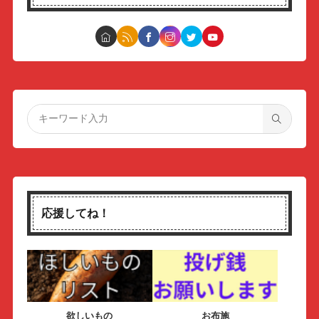
応援してね！
欲しいもの
お布施