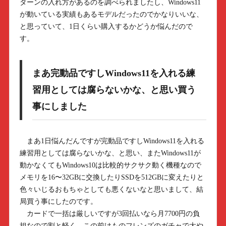
ターンの入れ方があるのを調べられましたし、Windows11
が動いている実績もあるモデルだったのでかなりいいな、
と思っていて、1日くらい購入するかどうか悩んだので
す。
まあ完動品ですしWindows11を入れる練
習用としては腐らないかな、と思い買う
事にしました
まあ1日悩んだんですが完動品ですしWindows11を入れる
練習用としては腐らないかな、と思い、またWindows11が
動かなくてもWindows10は比較的サクサク動く機種なので
メモリを16〜32GBに交換したりSSDを512GBに変えたりと
色々いじるおもちゃとしても悪くないなと思いまして、結
局買う事にしたのです。
カードで一括は厳しいですが3回払いなら月7700円の負
担なので割と軽く、この前けものフレンズのガチャで大や