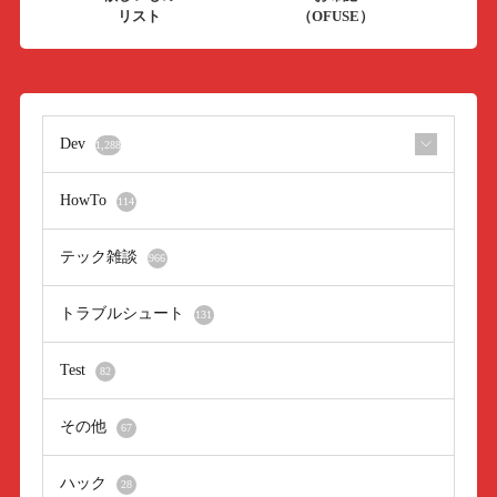
リスト
（OFUSE）
Dev
1,288
HowTo
114
テック雑談
966
トラブルシュート
131
Test
82
その他
67
ハック
28