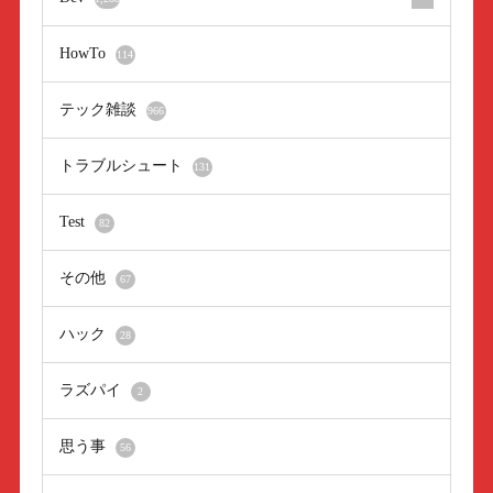
HowTo
114
テック雑談
966
トラブルシュート
131
Test
82
その他
67
ハック
28
ラズパイ
2
思う事
56