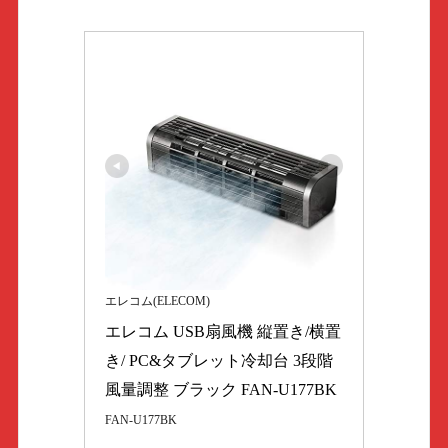
エレコム(ELECOM)
エレコム USB扇風機 縦置き/横置
き/ PC&タブレット冷却台 3段階
風量調整 ブラック FAN-U177BK
FAN-U177BK