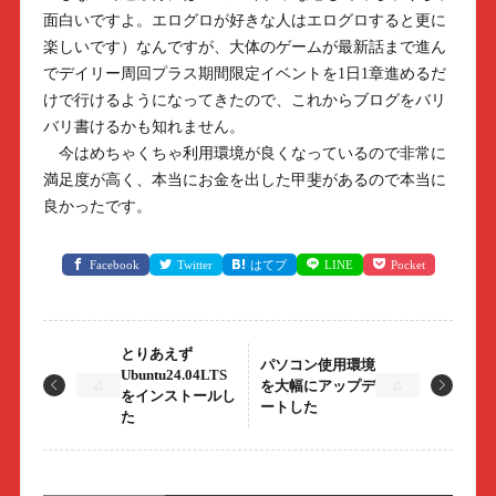
面白いですよ。エログロが好きな人はエログロすると更に
楽しいです）なんですが、大体のゲームが最新話まで進ん
でデイリー周回プラス期間限定イベントを1日1章進めるだ
けで行けるようになってきたので、これからブログをバリ
バリ書けるかも知れません。
今はめちゃくちゃ利用環境が良くなっているので非常に
満足度が高く、本当にお金を出した甲斐があるので本当に
良かったです。
Facebook
Twitter
はてブ
LINE
Pocket
とりあえず
パソコン使用環境
Ubuntu24.04LTS
を大幅にアップデ
をインストールし
ートした
た