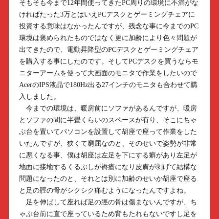
そもそも今まで12年間使ってきたPC周りの環境に不満がな
ければたった3万とはいえPCデスクとゲーミングチェアに
投資する意味はなかったんですが、残念な事に今までのPC
環境は褒められたものではなく更に加齢により色々問題が
出てきたので、電動昇降型のPCデスクとゲーミングチェア
を購入する事にしたのです。そしてPCデスクを買うならモ
ニターアームを使って大画面のモニタで作業をしたいので
AcerのIPS液晶で180Hz出る27インチのモニタも合わせて購
入しました。
今までの環境は、暖房前にソファがあるんですが、暖房
とソファの間に半畳くらいのスペースが有り、そこにちゃ
ぶ台を置いてパソコンを設置して胡座で座って作業をした
いたんですが、狭くて窮屈なのと、そのせいで姿勢が非常
に悪くなる事、僕は胡座は左足を下にする癖があり左足が
地面に接地するくるぶしが褥瘡になり皮膚が剥げて結構な
問題になったのと、それとは別に加齢のせいか胡座で座る
と足の脛の骨がシクシク痛むようになったんですよね。
足を伸ばして座れば足の脛の骨は傷まないんですが、ち
ゃぶ台前に直で座っているため背もたれもないですし足を