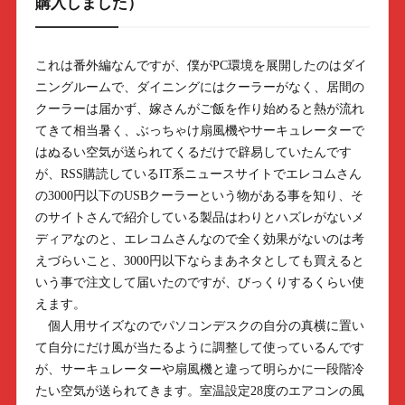
購入しました）
これは番外編なんですが、僕がPC環境を展開したのはダイ
ニングルームで、ダイニングにはクーラーがなく、居間の
クーラーは届かず、嫁さんがご飯を作り始めると熱が流れ
てきて相当暑く、ぶっちゃけ扇風機やサーキュレーターで
はぬるい空気が送られてくるだけで辟易していたんです
が、RSS購読しているIT系ニュースサイトでエレコムさん
の3000円以下のUSBクーラーという物がある事を知り、そ
のサイトさんで紹介している製品はわりとハズレがないメ
ディアなのと、エレコムさんなので全く効果がないのは考
えづらいこと、3000円以下ならまあネタとしても買えると
いう事で注文して届いたのですが、びっくりするくらい使
えます。
個人用サイズなのでパソコンデスクの自分の真横に置い
て自分にだけ風が当たるように調整して使っているんです
が、サーキュレーターや扇風機と違って明らかに一段階冷
たい空気が送られてきます。室温設定28度のエアコンの風