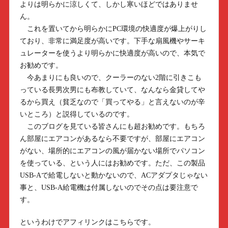
よりは明らかに涼しくて、しかし寒いほどではありませ
ん。
これを置いてから明らかにPC環境の快適度が爆上がりし
ており、非常に満足度が高いです。下手な扇風機やサーキ
ュレーターを使うより明らかに快適度が高いので、本気で
お勧めです。
今あまりにも良いので、クーラーのない2階に引きこも
っている長男次男にも布教していて、なんなら金貸してや
るから買え（貧乏なので「買ってやる」と言えないのが辛
いところ）と説得しているのです。
このブログを見ている皆さんにも超お勧めです。もちろ
ん部屋にエアコンがあるなら不要ですが、部屋にエアコン
がない、場所的にエアコンの風が届かない場所でパソコン
を使っている、という人にはお勧めです。ただ、この製品
USB-Aで給電しないと動かないので、ACアダプタじゃない
事と、USB-A給電機は付属しないのでその点は要注意で
す。
というわけでアフィリンクはこちらです。