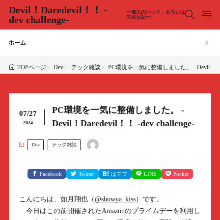
Devil！Daredevil！！ -
〜魔王のハック、あるいは
dev challenge-
失敗日記〜
ホーム
Dev
テック雑談
PC環境を一気に整備しました。 - Devil！Daredev
TOPページ
PC環境を一気に整備しました。 -
07/27
Devil！Daredevil！！ -dev challenge-
2024
Dev
テック雑談
Facebook
Twitter
はてブ
LINE
Pocket
こんにちは、如月翔也（
@showya_kiss
）です。
今日はこの前開催されたAmazonのプライムデーを利用し