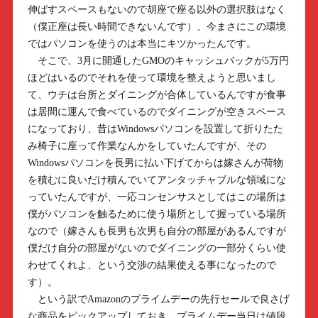
伸ばすスペースもないので胡座で座る以外の選択肢はなく
（僕正座は長い時間できないんです）、今まさにこの環境
ではパソコンを使うのは本当にキツかったんです。
そこで、3月に開通したGMOのキャッシュバックが5万円
ほどはいるのでそれを使って環境を整えようと思いまし
て、ウチは台所とダイニングが合体しているんですが食事
は居間に運んで食べているのでダイニングが空きスペース
になっており、昔はWindowsパソコンを設置して折りたた
み椅子に座って作業なんかをしていたんですが、その
Windowsパソコンを長男に払い下げてからは嫁さんが荷物
を積むに良いだけ積んでいてアンタッチャブルな領域にな
っていたんですが、一応コンセンサスとしてはこの場所は
僕がパソコンを触るために使う場所として握っている場所
なので（嫁さんも長男も次男も自分の部屋があるんですが
僕だけ自分の部屋がないのでダイニングの一部分くらい使
わせてくれよ、という交渉の結果使える事になったので
す）。
という訳でAmazonのプライムデーの先行セールで良さげ
な商品をピックアップしておき、プライムデー当日は値段