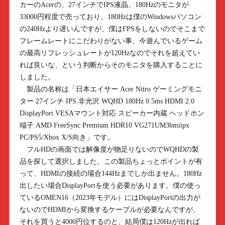
カーのAcerの、27インチでIPS液晶、180Hzのモニタが
33000円程度で売っており、180Hzは僕のWindowsパソコン
の240Hzより遅いんですが、僕はFPSをしないのでそこまで
フレームレートにこだわりがない事、今遊んでいるゲーム
の最高リフレッシュレートが120Hzなのでそれを超えてい
れば良いな、という判断からそのモニタを購入することに
しました。
製品の名称は「日本エイサー Acer Nitro ゲーミングモニ
ター 27インチ IPS 非光沢 WQHD 180Hz 0.5ms HDMI 2.0
DisplayPort VESAマウント対応 スピーカー内蔵 ヘッドホン
端子 AMD FreeSync Premium HDR10 VG271UM3bmiipx
PC/PS5/Xbox X/S向き」です。
フルHDの画面では解像度が物足りないのでWQHDの製
品を探して選択しました。この製品ちょっとポイントが有
って、HDMIの接続の場合144Hzまでしか出ません。180Hz
出したい場合DisplayPortを使う必要があります。僕の使っ
ているOMEN16（2023年モデル）にはDisplayPortの出力が
ないのでHDMIから変換するケーブルが必要なんですが、
それを買うと4000円位するのと、結局僕は120Hzが出れば