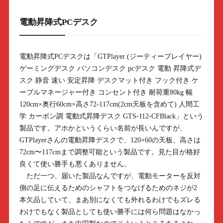
電動昇降式PCデスク
電動昇降式PCデスクは「GTPlayer (ジーティープレイヤー)
ゲーミングデスク パソコンデスク pcデスク 電動 昇降式デ
スク 静音 速い 安定昇降 デスクマット付き フック付き ケ
ーブルマネージャー付き コンセント付き 耐荷重80kg 幅
120cm×奥行60cm×高さ72-117cm(2cm天板を含めて) 人間工
学 カーボン調 電動式昇降デスク GTS-112-CFBlack」という
製品です。アホかというくらい名前が長いんですが、
GTPlayerさんの電動昇降デスクで、120×60の天板、高さは
72cm〜117cmまで調整可能という製品です。見た目が格好
良くて使い勝手も悪くありません。
ただ一つ、届いた製品なんですが、電動モーターを反対
側の足に伝えるためのシャフトをつなげるためのネジが2
本欠品していて、まあ別になくても外れるわけでもズレる
わけでもなく製品としても使い勝手には何ら問題はなかっ