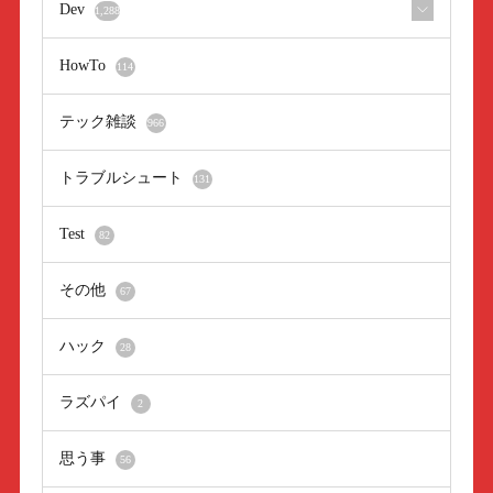
Dev
1,288
HowTo
114
テック雑談
966
トラブルシュート
131
Test
82
その他
67
ハック
28
ラズパイ
2
思う事
56