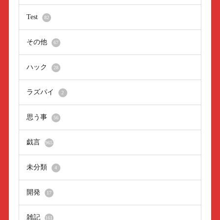
Test
82
その他
67
ハック
28
ラズパイ
2
思う事
56
戯言
965
未分類
4
開発
17
雑記
161