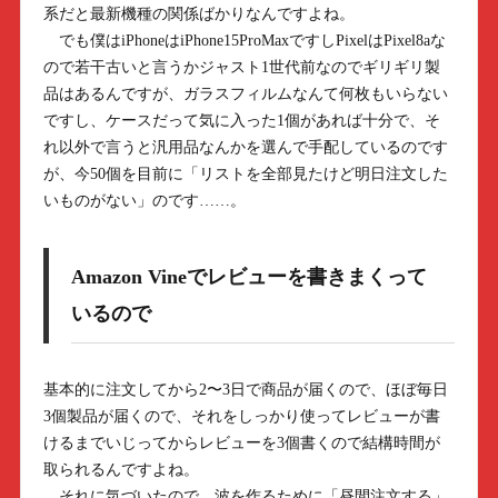
系だと最新機種の関係ばかりなんですよね。
でも僕はiPhoneはiPhone15ProMaxですしPixelはPixel8aな
ので若干古いと言うかジャスト1世代前なのでギリギリ製
品はあるんですが、ガラスフィルムなんて何枚もいらない
ですし、ケースだって気に入った1個があれば十分で、そ
れ以外で言うと汎用品なんかを選んで手配しているのです
が、今50個を目前に「リストを全部見たけど明日注文した
いものがない」のです……。
Amazon Vineでレビューを書きまくって
いるので
基本的に注文してから2〜3日で商品が届くので、ほぼ毎日
3個製品が届くので、それをしっかり使ってレビューが書
けるまでいじってからレビューを3個書くので結構時間が
取られるんですよね。
それに気づいたので、波を作るために「昼間注文する」