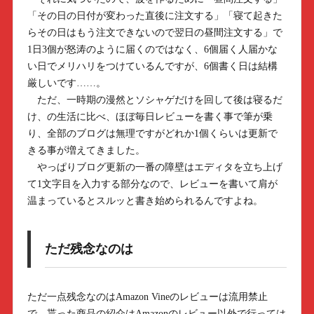
「その日の日付が変わった直後に注文する」「寝て起きた
らその日はもう注文できないので翌日の昼間注文する」で
1日3個が怒涛のように届くのではなく、6個届く人届かな
い日でメリハリをつけているんですが、6個書く日は結構
厳しいです……。
ただ、一時期の漫然とソシャゲだけを回して後は寝るだ
け、の生活に比べ、ほぼ毎日レビューを書く事で筆が乗
り、全部のブログは無理ですがどれか1個くらいは更新で
きる事が増えてきました。
やっぱりブログ更新の一番の障壁はエディタを立ち上げ
て1文字目を入力する部分なので、レビューを書いて肩が
温まっているとスルッと書き始められるんですよね。
ただ残念なのは
ただ一点残念なのはAmazon Vineのレビューは流用禁止
で、貰った商品の紹介はAmazonのレビュー以外で行っては