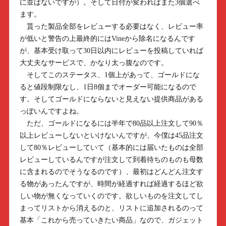
に並ばないですが）。そして日付が変わればまた3個選べ
ます。
貰った製品全部をレビューする必要はなく、レビュー率
が低いと警告の上最終的にはVineから除名になるんです
が、基本受け取って30日以内にレビューを投稿していれば
大丈夫なサービスで、かなり太っ腹なのです。
そしてこのステータス、1個上があって、ゴールドにな
ると値段制限なし、1日8個までオーダー可能になるので
す。そしてゴールドにならないと見えない提供商品がある
っぽいんですよね。
ただ、ゴールドになるには半年で80品以上注文して90％
以上レビューしないといけないんですが、今僕は45品注文
して80％レビューしていて（基本的には届いたものは全部
レビューしているんですが注文して到着待ちのものも母数
に含まれるのでそうなるのです）、最初はどんどん注文す
る物があったんですが、時間が経過すれば経過するほど欲
しい物が無くなっていくのです。欲しいものを注文してし
まってリストから消えるのと、リストに追加されるのって
基本「これから売っていきたい商品」なので、ガジェット