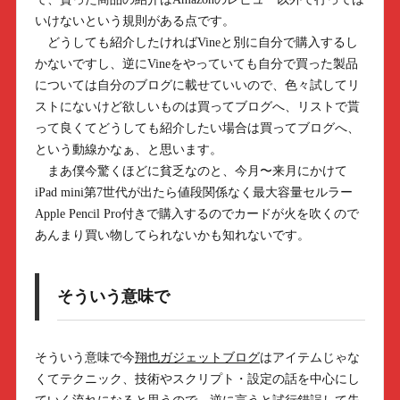
いけないという規則がある点です。
どうしても紹介したければVineと別に自分で購入するし
かないですし、逆にVineをやっていても自分で買った製品
については自分のブログに載せていいので、色々試してリ
ストにないけど欲しいものは買ってブログへ、リストで貰
って良くてどうしても紹介したい場合は買ってブログへ、
という動線かなぁ、と思います。
まあ僕今驚くほどに貧乏なのと、今月〜来月にかけて
iPad mini第7世代が出たら値段関係なく最大容量セルラー
Apple Pencil Pro付きで購入するのでカードが火を吹くので
あんまり買い物してられないかも知れないです。
そういう意味で
そういう意味で今
翔也ガジェットブログ
はアイテムじゃな
くてテクニック、技術やスクリプト・設定の話を中心にし