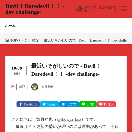
Devil！Daredevil！！ -
〜魔王のハック、あるいは
dev challenge-
失敗日記〜
ホーム
雑記
最近いそがしいので - Devil！Daredevil！！ -dev challenge
TOPページ
最近いそがしいので - Devil！
10/08
Daredevil！！ -dev challenge-
2024
雑記
如月 翔也
Facebook
Twitter
はてブ
LINE
Pocket
こんにちは、如月翔也（
@showya_kiss
）です。
最近サイト更新の勢いが遅いのには理由があって、今日