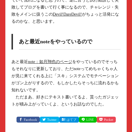
ていく流れになると思うので、逆に言うと試行錯誤して失
敗してブログを書いて行く事になるので、チャレンジ・失
敗をメインに扱うこの
Devil!DareDevil!
がちょっと活発にな
るのかな、と思います。
あと最近noteをやっているので
あと最近
note：如月翔也のページ
をやっているのでそっち
もそれなりに更新しており、ただnoteってめちゃくちゃ人
が見に来てくれる上に「スキ」システムでモチベーション
がゴン上がりするので、もしかしたらそっちに流れるかも
知れないです。
ただまあ、好きにテキスト書いてるよ、貰ったガジェッ
トが積み上がっていくよ、というお話なのでした。
Facebook
Twitter
はてブ
LINE
Pocket