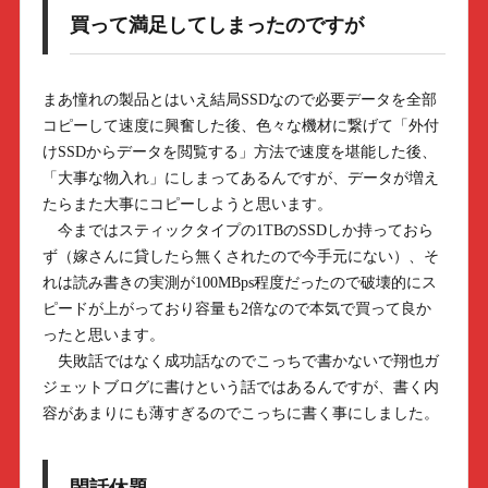
買って満足してしまったのですが
まあ憧れの製品とはいえ結局SSDなので必要データを全部
コピーして速度に興奮した後、色々な機材に繋げて「外付
けSSDからデータを閲覧する」方法で速度を堪能した後、
「大事な物入れ」にしまってあるんですが、データが増え
たらまた大事にコピーしようと思います。
今まではスティックタイプの1TBのSSDしか持っておら
ず（嫁さんに貸したら無くされたので今手元にない）、そ
れは読み書きの実測が100MBps程度だったので破壊的にス
ピードが上がっており容量も2倍なので本気で買って良か
ったと思います。
失敗話ではなく成功話なのでこっちで書かないで翔也ガ
ジェットブログに書けという話ではあるんですが、書く内
容があまりにも薄すぎるのでこっちに書く事にしました。