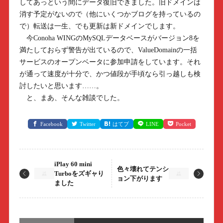
してあっという間にデータ復旧できました。旧ドメインは
消す予定がないので（他にいくつかブログを持っているの
で）転送は一生、でも更新は新ドメインでします。
今Conoha WINGのMySQLデータベースがバージョン8を
満たしておらず警告が出ているので、ValueDomainの一括
サービスのオープンベータに参加申請をしています。それ
が通って速度が十分で、かつ値段が手頃なら引っ越しも検
討したいと思います……。
と、まあ、そんな雑談でした。
Facebook
Twitter
はてブ
LINE
Pocket
iPlay 60 mini
色々壊れてテンシ
Turboをズギャり
ョン下がります
ました