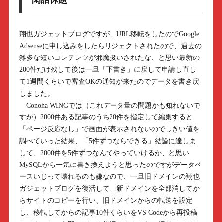
閑話休題
翔也ガジェットブログですが、URL移転をしたのでGoogle
Adsenseに申し込みをしたらリジェクトされたので、過去の
雑多な短いコンテンツが邪魔扱いされたな、と思い最新の
200件だけ残して後は一旦「下書き」に戻して申請し直し
て1週間くらいで審査OKの通知が来たのでデータを書き戻
しました。
Conoha WINGでは（これデータ量の問題かも知れないで
すが）2000件ある記事のうち20件を指定して編集すると
「ページ反応なし」で画面が表示されないのでしきい値を
調べていった結果、「5件ずつならできる」結論に達しま
して、2000件を5件ずつなんてやっていけるか、と思い
MySQLから一気に書き換えようと思ったのですがデータベ
ースいじって壊れるのも嫌なので、一旦旧ドメインの翔也
ガジェットブログを復活して、新ドメインを全部消してか
らサイトのコピーを行い、旧ドメインからの転送を設定
し、移転してからの記事10件くらいをVS Codeから再投稿