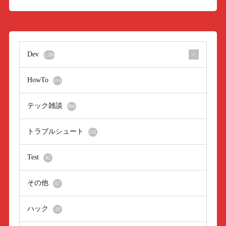
Dev
1,288
HowTo
114
テック雑談
966
トラブルシュート
131
Test
82
その他
67
ハック
28