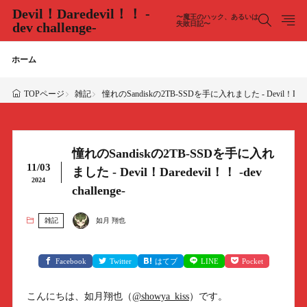
Devil！Daredevil！！ -
〜魔王のハック、あるいは
dev challenge-
失敗日記〜
ホーム
雑記
憧れのSandiskの2TB-SSDを手に入れました - Devil！Daredevi
TOPページ
憧れのSandiskの2TB-SSDを手に入れ
11/03
ました - Devil！Daredevil！！ -dev
2024
challenge-
雑記
如月 翔也
Facebook
Twitter
はてブ
LINE
Pocket
こんにちは、如月翔也（
@showya_kiss
）です。