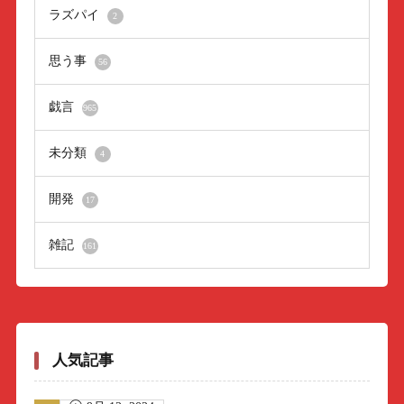
ラズパイ
2
思う事
56
戯言
965
未分類
4
開発
17
雑記
161
人気記事