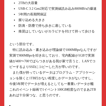
2TBの大容量
USB-C 3.2 Gen2対応で実測値読み込み800MB/sの爆速
5年間の長期間保証
握り込める大きさ
防滴・防塵で持ち歩きに適している
推奨はしていないがカラビナを付けて持って歩ける
という部分です。
特に読み込み・書き込みが理論値で1000MBpsなんですが
実測で800MBpsを叩き出しており、宅内配線が1GBで実測
値が400〜700でばらつきがある我が家で言うと、LANでコ
ピーするよりSSDにコピーした方が早いのです。
また僕が持っているデータはプログラム・アプリケーシ
ョンを除くと1TB行かない程度しかデータがないですし、
今後5年間でデータが増えるとしても一番重いデータが艦
これのイベント録画で1イベント100GB程度なのでまあ2TB
あれば十分保つな、と思うのです。