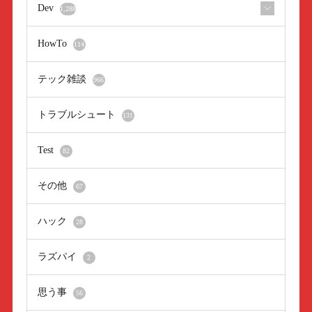
Dev
1,288
HowTo
114
テック雑談
966
トラブルシュート
131
Test
82
その他
67
ハック
28
ラズパイ
2
思う事
56