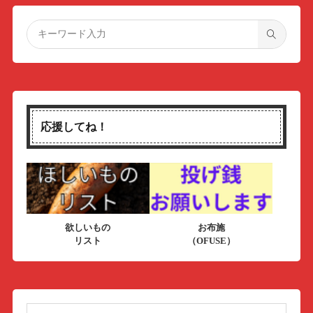
応援してね！
欲しいもの
お布施
リスト
（OFUSE）