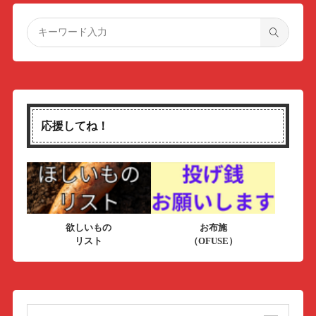
応援してね！
欲しいもの
お布施
リスト
（OFUSE）