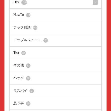
Dev
1,288
HowTo
114
テック雑談
966
トラブルシュート
131
Test
82
その他
67
ハック
28
ラズパイ
2
思う事
56