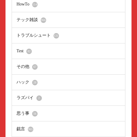
HowTo
114
テック雑談
966
トラブルシュート
131
Test
82
その他
67
ハック
28
ラズパイ
2
思う事
56
戯言
965