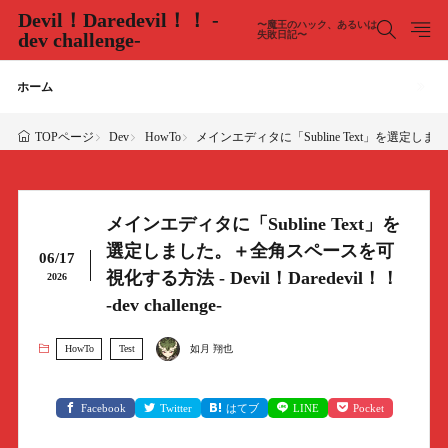
Devil！Daredevil！！ -
〜魔王のハック、あるいは
dev challenge-
失敗日記〜
ホーム
Dev
HowTo
メインエディタに「Subline Text」を選定しました。＋
TOPページ
メインエディタに「Subline Text」を
選定しました。＋全角スペースを可
06/17
視化する方法 - Devil！Daredevil！！
2026
-dev challenge-
HowTo
Test
如月 翔也
Facebook
Twitter
はてブ
LINE
Pocket