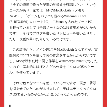
「全ての環境で作った記事の見栄えを確認したい」という
ニーズがあり、家では「M4のMacBookAir（メモリ
24GB）」「ゲームもバリバリ遊べるWindows（Core
i7+RTX4060）のノートPC」「Ubuntuを入れたノートPC」
を持っていまして（全部ノートなのは設置場所がないから
です）、それでブログを書いたりレビューを書いたりXし
たり二次創作書いたりしているわけです。
この環境から、メインPCこそMacBookAirなんですが、実
際何のパソコンを使って何の作業をするかわからないです
し、Macが壊れた時に同じ作業をWindowsやUbuntuでもした
いので、基本的にはほとんどの作業を「クロスOSのツー
ル」を使っています。
それで色々なツールを使っているのですが、実は一番頭
を悩ませていたものがありまして、実はエディタってクロ
スOSで良いものがなかなか見つからなかったのです。