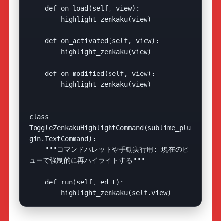
    def on_load(self, view):

        highlight_zenkaku(view)

    def on_activated(self, view):

        highlight_zenkaku(view)

    def on_modified(self, view):

        highlight_zenkaku(view)

class 
ToggleZenkakuHighlightCommand(sublime_plu
gin.TextCommand):

    """コマンドパレットや手動実行用: 現在のビ
ューで強制的に再ハイライトする"""

    def run(self, edit):
