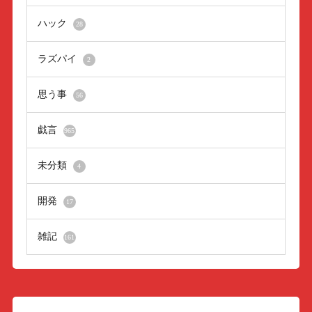
ハック
28
ラズパイ
2
思う事
56
戯言
965
未分類
4
開発
17
雑記
161