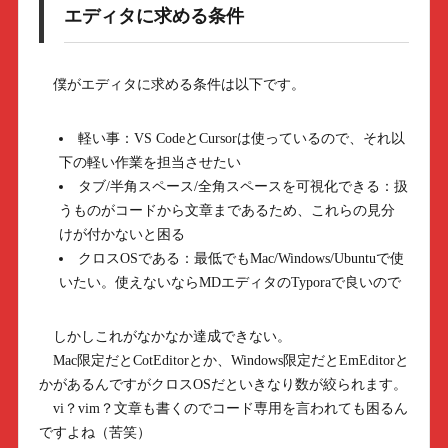
エディタに求める条件
僕がエディタに求める条件は以下です。
軽い事：VS CodeとCursorは使っているので、それ以
下の軽い作業を担当させたい
タブ/半角スペース/全角スペースを可視化できる：扱
うものがコードから文章まであるため、これらの見分
けが付かないと困る
クロスOSである：最低でもMac/Windows/Ubuntuで使
いたい。使えないならMDエディタのTyporaで良いので
しかしこれがなかなか達成できない。
Mac限定だとCotEditorとか、Windows限定だとEmEditorと
かがあるんですがクロスOSだといきなり数が絞られます。
vi？vim？文章も書くのでコード専用を言われても困るん
ですよね（苦笑）